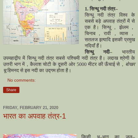
1. सिन्धु नदी तंत्र–
सिन्धु नदी तंत्र विश्व के
सबसे बड़े अपवाह तंत्रों में से
एक है। सिन्धु，झेलम，
चिनाब，रावी，व्यास，
सतलज इत्यादि इसकी प्रमुख
नदियाँ हैं।
सिन्धु नदी–
भारतीय
उपमहाद्वीप में सिन्धु नदी तंत्र सबसे पश्चिमी नदी तंत्र है। लद्दाख श्रेणी के
उत्तरी भाग में，कैलाश चोटी के दूसरी ओर 5000 मीटर की ऊँचाई से，
बोखर
चू
हिमनद से इस नदी का उद्गम होता है।
No comments:
Share
FRIDAY, FEBRUARY 21, 2020
भारत का अपवाह तंत्र-1
किसी भू–भाग का जल–