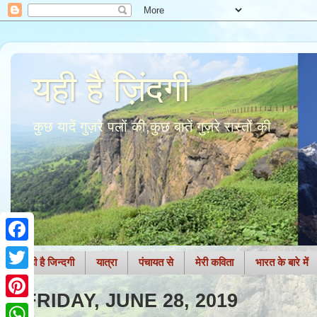
यही है ज़िंदगी
कुछ यादें गुज़रे पलों की,कुछ बातें गुज़रे रास्तों की
F
यही है जिन्दगी
यात्रा
पंचायत से
मेरी कविता
भारत के बारे में
a
T
FRIDAY, JUNE 28, 2019
c
w
P