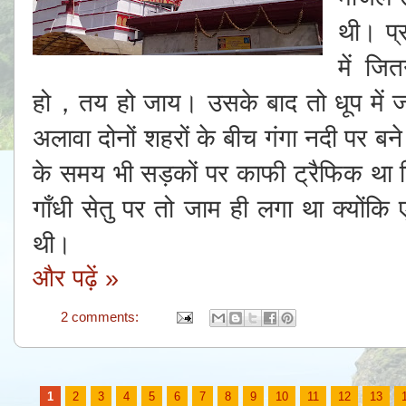
थी। प्
में ज
हो，तय हो जाय। उसके बाद तो धूप में जल
अलावा दोनों शहरों के बीच गंगा नदी पर बन
के समय भी सड़कों पर काफी ट्रैफिक था 
गाँधी सेतु पर तो जाम ही लगा था क्यों
थी।
और पढ़ें »
2 comments:
1
2
3
4
5
6
7
8
9
10
11
12
13