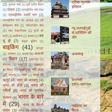
दतिया–गुमनाम
(2)
पुस्तक चर्चा
(1)
पूर्वी तटीय मैदान
इतिहास
पोखरा
(2)
(1)
प्रायद्वीपीय नदी तंत्र
प्रायद्वीपीय पठारी भाग
(2)
(1)
प्रायद्वीपीय भाग का अपवाह
(1)
प्री
कैम्ब्रियन शैलें
(1)
प्लीस्टोसीन शैलें
न्यू जलपाईगुड़ी
(1)
प्लेट टेक्टानिक्स
(1)
फूलों की
से दार्जिलिंग की
बस
घाटी
(1)
बद्रीनाथ
(1)
बराबर
(1)
ओर
यूं ही
(7)
बाइक बुकिंग
(1)
बाइकिंग
(41)
बागलुंग
अजयगढ़
बालाजी
(1)
बागेश्वर
(1)
बातल
(1)
बिहार
(17)
(2)
बुरहानपुर
(1)
बोधगया
(1)
ब्रह्मगिरि
(1)
ब्रह्मपुत्र
ब्रह्मपुत्र नदी तंत्र
का मैदान
(1)
(2)
भारत की
भानगढ़
(1)
भाबर
(1)
वाराणसी
ऋतुएँ
(4)
भारत की जलवायु
(4)
दर्शन–सारनाथ
भारत की
भारत की झीलें
(2)
नदियाँ
(6)
भारत की भूगर्भिक
भारत के बारे
संरचना
(4)
में
(29)
भारत के मैदानी
ग्वालियर का
किला
प्रदेश
(3)
भारत–एक परिचय
(1)