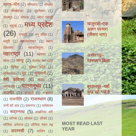
भारत–चीन
(2)
भीमताल
(1)
भीमबंध
(1)
भीमबेटका
(1)
भुवनेश्वर
(1)
भोजपुर
(1)
भोपाल
(1)
मंदार पहाड़ी
मध्य प्रदेश
खजुराहो–एक
(1)
मदुरई
(1)
अलग परम्परा
(26)
(तीसरा भाग)
मनाली
(1)
मनु मंदिर
(1)
मसूरी
(1)
महाकालेश्वर
(1)
महान
हिमालय
(1)
महाबलिपुरम
(1)
महाराष्ट्र
(11)
महेश्वर
(1)
असीरगढ़–
रहस्यमय किला
माण्डू
(2)
माणा
(1)
मालवा का पठार
(1)
मिरिक
(1)
मुक्खा फॉल
(1)
मुढ
(2)
मुन्स्यारी
(2)
मुक्तिनाथ
(1)
मेरी कविताएं
(6)
मोढेरा
(1)
यात्रानुभव
(11)
बुरहानपुर–यहाँ
यमुनोत्री
(1)
कुछ खो गया है
राजगीर
(3)
राजदरी
(1)
राजनगर
राजस्थान
(8)
राजनीति
(2)
(1)
रानी की वाव
(1)
रामनगर
(1)
रामेश्वरम
रूद्रनाथ
(5)
(1)
लखनिया दरी
(1)
लांग्जा
(1)
लोथल
(1)
लोसर
(1)
MOST READ LAST
लौरिया अरेराज
(1)
लौरिया नंदन गढ़
YEAR
वाराणसी
(7)
(1)
वालिंग
(1)