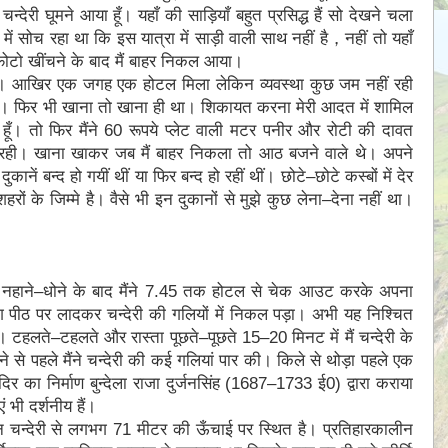
चन्देरी घूमने आया हूँ। यहाँ की साड़ियाँ बहुत प्रसिद्ध हैं सो देखने चला
ें सोच रहा था कि इस यात्रा में साड़ी वाली साथ नहीं है，नहीं तो यहाँ
 फोटो खींचने के बाद मैं बाहर निकल आया।
ा। आखिर एक जगह एक होटल मिला लेकिन व्यवस्था कुछ जम नहीं रही
था। फिर भी खाना तो खाना ही था। शिकायत करना मेरी आदत में शामिल
 हूँ। तो फिर मैंने 60 रूपये प्लेट वाली मटर पनीर और रोटी की दावत
ाद रही। खाना खाकर जब मैं बाहर निकला तो आठ बजने वाले थे। अपने
ें बन्द हो गयीं थीं या फिर बन्द हो रहीं थीं। छोटे–छोटे कस्बों में देर
 के जिम्मे है। वैसे भी इन दुकानों से मुझे कुछ लेना–देना नहीं था।
र नहाने–धोने के बाद मैंने 7.45 तक होटल से चेक आउट करके अपना
ैग पीठ पर लादकर चन्देरी की गलियों में निकल पड़ा। अभी यह निश्चित
र। टहलते–टहलते और रास्ता पूछते–पूछते 15–20 मिनट में मैं चन्देरी के
 से पहले मैंने चन्देरी की कई गलियां पार की। किले से थोड़ा पहले एक
र का निर्माण बुन्देला राजा दुर्जनसिंह (1687–1733 ई0) द्वारा कराया
 भी दर्शनीय हैं।
तमान चन्देरी से लगभग 71 मीटर की ऊँचाई पर स्थित है। प्रतिहारकालीन