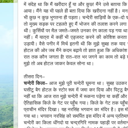
में संदेह था कि मैं खरीदार हूँ या और कुछǃ मैंने उसे बताया कि 
आया। मैंने यह भी पहले ही बता दिया कि खरीदना नहीं है। मन म
भी कुछ न कुछ भुगतना ही पड़ता। चन्देरी साड़ियों के एक–दो
तो मुख्य सड़क पर टहलते हुए मैं भोजन की तलाश करने लग
थी। कुर्सियों पर मैल जमते–जमते उनका रंग काला पड़ गया 
नहीं। मैं यात्रा में कहीं भी एड्जस्ट करने की कोशिश करता
उड़ायी। वैसे पनीर में मिर्च इतनी थी कि मुझे सुबह तक य
होटल की ओर जब मैंने कदम बढ़ाये तो ज्ञात हुआ कि अधिकांश दुकान
रात तक कौन जगता हैǃ रात–रात भर जगने का काम तो बड़े शहरों
मुझे तो अब होटल जाकर केवल सोना था।
तीसरा दिन–
चन्देरी किला–
आज मुझे पूरी चन्देरी घूमना था। सुबह उठक
घसीटू बैग होटल के स्टोर रूम में जमा कर दिया और पिट्ठू ब
नहीं था कि आज रात मुझे चन्देरी में रूकना पड़ेगा या कहीं औ
ऐतिहासिक किले के गेट पर पहुँच गया। किले के गेट तक पहुँचने
प्राचीन मंदिर दिखा। यह नरसिंह भगवान का मंदिर है। इस मंदि
गया था। भगवान नरसिंह को समर्पित इस मंदिर में अन्य प्रतिमाएं
चन्देरी का किला धींगदो या चन्द्रगिरि नामक पहाड़ी पर वर्