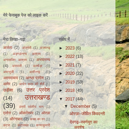
मेरे फेसबुक पेज को लाइक करें
मेरा लिखा–पढ़ा
संक्षेप में
►
2023
(6)
अजंता
(2)
अंजनेरी
(1)
अजयगढ़
(1)
अड़गड़ानन्द आश्रम
(1)
►
2022
(13)
अभयारण्य
अनासक्ति आश्रम
(1)
►
2021
(7)
(4)
अरावली
(1)
अल्मोड़ा
(1)
अष्टभुजी
(1)
असीरगढ़
(1)
►
2020
(22)
अहमदाबाद
(2)
आन्ध्र प्रदेश
(2)
►
2019
(53)
आमेर
(2)
आर्यन कल्प की शैलें
(1)
उत्तर प्रदेश
उड़ीसा
(6)
►
2018
(49)
उत्तराखण्ड
(14)
▼
2017
(44)
(39)
▼
December
(5)
उत्तरी पर्वतीय भाग
(1)
एलोरा
(2)
ओंकारेश्वर
(2)
ओरछा
ओरछा–जीवित किंवदन्ती
(3)
औरंगाबाद
(2)
कच्छ का रन
(1)
देवगढ़–स्वर्णयुग का
कटरा
(1)
कटारमल
(1)
कन्याकुमारी
अवशेष