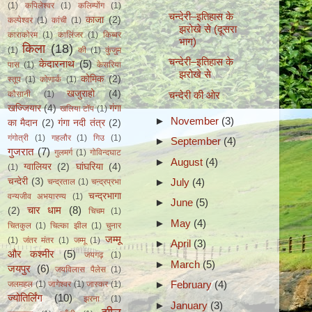
(1)
कपिलेश्वर
(1)
कलिम्पोंग
(1)
चन्देरी–इतिहास के
काजा
(2)
कल्पेश्वर
(1)
कांची
(1)
झरोखे से (दूसरा
काराकोरम
(1)
कालिंजर
(1)
किब्बर
भाग)
किला
(18)
(1)
की
(1)
कुंजुम
चन्देरी–इतिहास के
केदारनाथ
(5)
पास
(1)
केसरिया
झरोखे से
कोमिक
(2)
स्तूप
(1)
कोणार्क
(1)
खजुराहो
(4)
चन्देरी की ओर
कौसानी
(1)
खज्जियार
(4)
गंगा
खलिया टॉप
(1)
►
November
(3)
का मैदान
(2)
गंगा नदी तंत्र
(2)
गंगोत्री
(1)
गहलौर
(1)
गिउ
(1)
►
September
(4)
गुजरात
(7)
गुलमर्ग
(1)
गोविन्दघाट
►
August
(4)
ग्वालियर
(2)
घांघरिया
(4)
(1)
►
July
(4)
चन्देरी
(3)
चन्द्रताल
(1)
चन्द्रप्रभा
चन्द्रभागा
वन्यजीव अभयारण्य
(1)
►
June
(5)
चार धाम
(8)
(2)
चिचम
(1)
►
May
(4)
चितकुल
(1)
चिल्का झील
(1)
चुनार
जम्मू
(1)
जंतर मंतर
(1)
जम्मू
(1)
►
April
(3)
और कश्मीर
(5)
जयगढ़
(1)
►
March
(5)
जयपुर
(6)
जयविलास पैलेस
(1)
►
February
(4)
जलमहल
(1)
जागेश्वर
(1)
जास्कर
(1)
ज्योतिर्लिंग
(10)
झरना
(1)
►
January
(3)