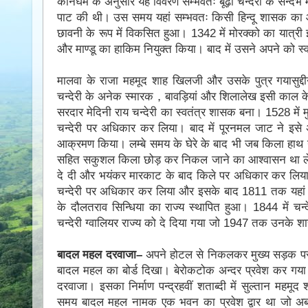
कनिंघम के अनुसार यह विवरण सम्भवतः बूढ़ी चन्देरी के सन्दर्भ म
पाट की थी। उस समय यहां सम्भवतः किसी हिन्दू शासक का आध
छावनी के रूप में विकसित हुआ। 1342 में मोरक्को का यात्री 
और माण्डू का हाकिम नियुक्त किया। बाद में उसने अपने को स्
मालवा के राजा महमूद शाह खिलजी और उसके पुत्र गयासुद्दी
चन्देरी के अनेक स्मारक，बावड़ियां और शिलालेख इसी काल के 
सरदार मेदिनी राय चन्देरी का स्वतंत्र शासक बना। 1528 में 
चन्देरी पर अधिकार कर लिया। बाद में पूरनमल जाट ने इसे
आक्रमण किया। लम्बे समय के घेरे के बाद भी जब किला हाथ न
सहित सकुशल किला छोड़ कर निकल जाने का आश्वासन था लेक
दे दी और भयंकर मारकाट के बाद किले पर अधिकार कर लिया। ओ
चन्देरी पर अधिकार कर लिया और इसके बाद 1811 तक यहां बुन
के दौलतराव सिन्धिया का राज्य स्थापित हुआ। 1844 में चन्द
चन्देरी ग्वालियर राज्य को दे दिया गया जो 1947 तक उनके शा
बादल महल दरवाजा–
अपने होटल से निकलकर मुख्य सड़क पर 
बादल महल का बोर्ड दिखा। बेरोकटोक अन्दर प्रवेश कर गया।
दरवाजा। इसका निर्माण पन्द्रहवीं शताब्दी में सुल्तान म
समय बादल महल नामक एक भवन का प्रवेश द्वार था जो अब अस्ति