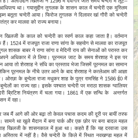
ें है। अलाउद्दीन खिलजी ने 1296 में देवगिरि जाते समय चन्देरी में लूट–
िपत्य था। गयासुद्दीन तुगलक के शासन काल में चन्देरी एक मुस्लिम
इब्न बतूता चन्देरी आया। फिरोज तुगलक ने दिलावर खां गौरी को चन्देरी
वतंत्र कर मालवा को राज्य बनाया।
न खिलजी के काल को चन्देरी का स्वर्ण काल कहा जाता है। वर्तमान
हैं। 1524 में राजपूत राजा राणा सांगा के सहयोग से मालवा का राजपूत
मुगल शासक बाबर ने राणा सांगा व मेदिनी राय की सेनाओं को परास्त कर
 अपने अधिकार में ले लिया। पूरनमल जाट के समय शेरशाह ने इस पर
 आया तो शेरशाह ने संधि का प्रस्ताव भेजा जिसमें पूरनमल का सामान
िन पूरनमल के नीचे उतर आने के बाद शेरशाह ने कत्लेआम की आज्ञा
रछा के बुन्देला राजा मधुकर शाह के पुत्र रामसिंह ने 1586 ई0 में
्देलों का राज्य रहा। इसके पश्चात चन्देरी पर मराठा शासक ग्वालियर
ेरी ब्रिटिश नियंत्रण में चला गया। 1861 में एक सन्धि के अन्तर्गत
सन में रहा।
जब मैं आगे की ओर बढ़ा तो केवल पचास कदम की दूरी पर बायीं तरफ
 सामने था खुले मैदान में बना पार्क और एक छोर पर बना बादल महल
हमूद शाह खिलजी के शासनकाल में हुआ था। कहते हैं कि यह दरवाजा उस
त्व में नहीं है। वैसे चन्देरी के किले में स्थित नवखण्डा महल में