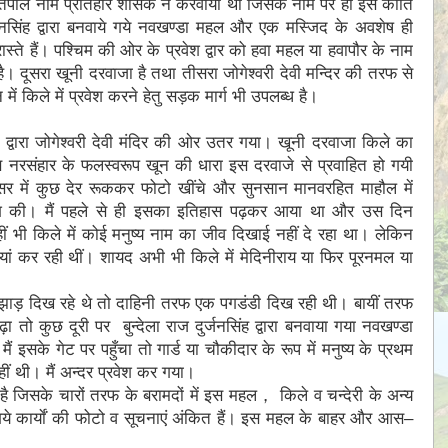
र्तिपाल नाम प्रतिहार शासक ने करवाया था जिसके नाम पर ही इसे कीर्ति
दुर्जनसिंह द्वारा बनवाये गये नवखण्डा महल और एक मस्जिद के अवशेष ही
ीन रास्ते हैं। पश्चिम की ओर के प्रवेश द्वार को हवा महल या हवापौर के नाम
 है। दूसरा खूनी दरवाजा है तथा तीसरा जोगेश्वरी देवी मन्दिर की तरफ से
 में किले में प्रवेश करने हेतु सड़क मार्ग भी उपलब्ध है।
यों द्वारा जोगेश्वरी देवी मंदिर की ओर उतर गया। खूनी दरवाजा किले का
भीषण नरसंहार के फलस्वरूप खून की धारा इस दरवाजे से प्रवाहित हो गयी
सर में कुछ देर रूककर फोटो खींचे और सुनसान मानवरहित माहौल में
शिश की। मैं पहले से ही इसका इतिहास पढ़कर आया था और उस दिन
ं भी किले में कोई मनुष्य नाम का जीव दिखाई नहीं दे रहा था। लेकिन
बयां कर रही थीं। शायद अभी भी किले में मेदिनीराय या फिर पूरनमल या
ल–झाड़ दिख रहे थे तो दाहिनी तरफ एक पगडंडी दिख रही थी। बायीं तरफ
़ा तो कुछ दूरी पर बुन्देला राज दुर्जनसिंह द्वारा बनवाया गया नवखण्डा
इसके गेट पर पहुँचा तो गार्ड या चौकीदार के रूप में मनुष्य के प्रथम
 थी। मैं अन्दर प्रवेश कर गया।
है जिसके चारों तरफ के बरामदों में इस महल， किले व चन्देरी के अन्य
 कराये गये कार्याें की फोटो व सूचनाएं अंकित हैं। इस महल के बाहर और आस–