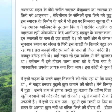
नवखण्डा महल के पीछे संगीत सम्राट बैजूबावरा का स्मारक ब
किये गये आक्रमण，मेदिनीराय के सैनिकों द्वारा किये गये युद्ध 
इस स्मारक के निर्माण के बारे में भी इस पर निम्नवत सूचना दी 
"यह स्मारक ग्वालियर के पुरातत्व विभाग ने श्रीमंत सदाशिव रा
महाराजा श्री जीवाजीराव शिंदे आलीजाह बहादुर के शासनकाल म
इन स्मारकों के पास ही एक बावड़ी है। जो चारों ओर से जंगल 
सुनसान स्थान पर जंगल से घिरी इस बावड़ी के किनारे बहुत अच्
रहा था। इस बावड़ी और स्मारकों के पास ही किला कोठी है। 
मजदूर वगैरह लगे थे। वहाँ टहल रहे एक व्यक्ति से मैंने पूछ
था। वर्तमान में इसे होटल 'ताना–बाना' को दे दिया गया है
व्यावसायिक उपयोग लायक बना दिया जाय। इस कोठी से पूरब दि
मैं इसी सड़क के रास्ते बाहर निकलने की सोच रहा था कि बा
था，ने गाइड बनकर मुझसे कुछ कमाने की सोची। मैंने विनम्रता
में पूछा। उसने हाथ से इशारा करते हुए बताया कि दक्षिण दिशा म
खूनी दरवाजे की ओर और वहां से आगे। खूनी दरवाजे से दाहिनी
पगडंडी है। मैं इसी पर चल पड़ा। दूर से एक छतरी या फिर 
टावर के अलावा कुछ नहीं था बल्कि किले की दीवार थी। दीवार