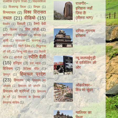
वाल्मीकि टाइगर रिजर्व
(1)
विक्रमशिला
राजगीर–
(1)
विजयगढ़ किला
(1)
विण्ढम
(1)
इतिहास जहाँ
विश्व विरासत
विन्ध्याचल
(2)
ज़िंदा हैǃ
स्थल
(21)
वीडियो
(15)
(तीसरा भाग)
वैशाली
(3)
वैष्णो देवी
वेल्लोर
(1)
(2)
शिव खोड़ी
(2)
शिमला
(1)
दतिया–गुमनाम
इतिहास
श्रीनगर
(1)
सरिस्का
(1)
सांगला
(1)
सांची
(1)
सातताल
(1)
सारनाथ
(1)
सासाराम
(1)
सिटी पैलेस
(1)
सिद्धनाथ
की दरी
(1)
सिन्धु नदी तंत्र
(1)
सिरसी
स्पीति वैली
न्यू जलपाईगुड़ी
फॉल
(1)
सोनौली
(1)
(15)
से दार्जिलिंग की
हरिद्वार
(3)
हवा महल
(1)
ओर
हिक्किम
(2)
हिडिम्बा मंदिर
(1)
हिमाचल प्रदेश
हिमयुग
(1)
(23)
हिमालय
(4)
हिमालय का
ओंकारेश्वर–
अपवाह
(1)
हिमालय की उत्पत्ति
(1)
शिव सा सुंदर
हिमालय की श्रेणियाँ
(3)
हिमालय
के दर्रे
(1)
हिमालय के हिमनद
(1)
हेमकुण्ड साहिब
(1)
ग्वालियर का
किला