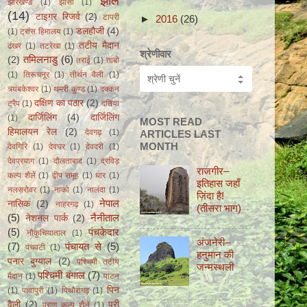
झील
झारखण्ड
(1)
झाँसी
(1)
(14)
टाइगर रिजर्व
(2)
टापरी
►
2016
(26)
डलहौजी
(4)
(1)
ट्रांस हिमालय
(1)
तटीय मैदान
ढंखर
(1)
तटरेखा
(1)
श्रेणीवार
तमिलनाडु
(6)
(2)
तराई
(1)
ताबो
(1)
तिरूचनूर
(1)
तीर्थन वैली
(1)
त्र्यंबकेश्वर
(1)
थमरी कुण्ड
(1)
दक्कन
दक्षिण का पठार
(2)
ट्रैप
(1)
दतिया
दार्जिलिंग
(4)
दार्जिलिंग
(1)
MOST READ
हिमालयन रेल
(2)
देवगढ़
(1)
ARTICLES LAST
MONTH
देवगिरि
(1)
देवघर
(1)
देवदरी
(1)
देवप्रयाग
(1)
दौलताबाद
(1)
द्रविड़
राजगीर–
कल्प शैलें
(1)
द्वीप समूह
(1)
धार
(1)
इतिहास जहाँ
नलसरोवर
(1)
नाको
(1)
नालंदा
(1)
ज़िंदा हैǃ
नेपाल
नासिक
(2)
नाहरगढ़
(1)
(तीसरा भाग)
(5)
नैनीताल
नेशनल पार्क
(2)
(5)
पंचकेदार
नौकुचियाताल
(1)
अंजनेरी–
(7)
पंचायत से
(5)
पंचवटी
(1)
हनुमान की
पनार बुग्याल
(2)
पश्चिमी तटीय
जन्मस्थली
पश्चिमी बंगाल
(7)
मैदान
(1)
पाटन
पिन
(1)
पावापुरी
(1)
पिथौरागढ़
(1)
वैली
(2)
पुरी
पुराण कल्प शैलें
(1)