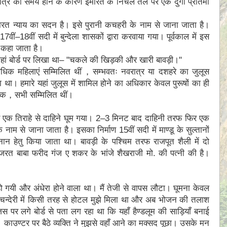
ात्र का समय होने के कारण इमारत के निचले तल पर एक दुर्गा प्रतिमा
ारत न्याय का सदन है। इसे पुरानी कचहरी के नाम से जाना जाता है।
वीं–18वीं सदी में बुन्देला शासकों द्वारा करवाया गया। पूर्वकाल में इस
ी कहा जाता है।
हां बोर्ड पर लिखा था– "चकले की खिड़की और खारी बावड़ी।"
े अधिक महिलाएं सम्मिलित थीं，सम्भवतः नवरात्र या दशहरे का जुलूस
था। हमारे यहां जुलूस में शामिल होने का अधिकार केवल पुरूषों का ही
एं तक，सभी सम्मिलित थीं।
िर एक तिराहे से दाहिने घूम गया। 2–3 मिनट बाद दाहिनी तरफ फिर एक
ाम से जाना जाता है। इसका निर्माण 15वीं सदी में माण्डू के सुल्तानों
नान हेतु किया जाता था। बावड़ी के पश्चिम तरफ राजपूत शैली में दो
त हजरत बाबा फरीद गंज ए शकर के भांजे शैखराजी मो. की पत्नी की है।
ो गयी और अंधेरा होने वाला था। मैं तेजी से वापस लौटा। घूमना केवल
। चन्देरी में किसी तरह से होटल मुझे मिला था और अब भोजन की तलाश
पर लगे बोर्ड से पता लग रहा था कि यहाँ हैण्डलूम की साड़ियाँ बनाई
या। काउण्टर पर बैठे व्यक्ति ने मुझसे वहाँ आने का मक्सद पूछा। उसके मन