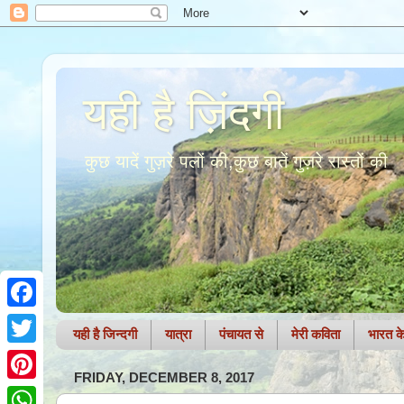
यही है ज़िंदगी
कुछ यादें गुज़रे पलों की,कुछ बातें गुज़रे रास्तों की
F
यही है जिन्दगी
यात्रा
पंचायत से
मेरी कविता
भारत के 
a
T
FRIDAY, DECEMBER 8, 2017
c
w
P