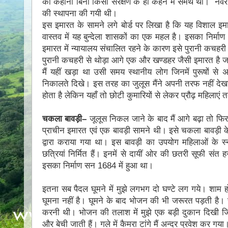
की कहानी बिना किसी संरक्षण के ही कहने में समर्थ थी। नवर
की स्थापना की गयी थी।
इस इमारत के सामने लगे बोर्ड पर लिखा है कि यह विशाल इम
वास्तव में यह बुन्देला शासकों का एक महल है। इसका निर्माण 17
इमारत में न्यायालय संचालित रहने के कारण इसे पुरानी कचहर
पुरानी कचहरी से थोड़ा आगे एक और खण्डहर जैसी इमारत है ज
मैं यहीं खड़ा था उसी समय स्थानीय लोग जिनमें पुरूषों स
निकालते दिखे। इस तरह का जुलूस मैंने अपनी तरफ नहीं देखा 
होता है लेकिन यहाँ तो छोटी कुमारियों से लेकर प्रौढ़ महिला
चकला बावड़ी–
जूलूस निकल जाने के बाद मैं आगे बढ़ा तो फ
प्राचीन इमारत एवं एक बावड़ी सामने थी। इसे चकला बावड़ी के न
द्वारा कराया गया था। इस बावड़ी का उपयोग महिलाओं के स्
छत्रियां निर्मित हैं। इनमें से दायीं ओर की छतरी सूफी सं
इसका निर्माण सन 1684 में हुआ था।
इतना सब पैदल घूमने में मुझे लगभग दो घण्टे लग गये। शाम ह
घूमना नहीं है। घूमने के बाद भोजन की भी जरूरत पड़ती है
करनी थी। भोजन की तलाश में मुझे एक बड़ी दुकान दिखी जिस 
और बेची जाती हैं। गले में कैमरा टांगे मैं अन्दर प्रवेश कर ग