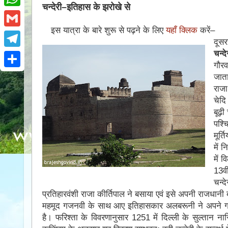
e
i
चन्देरी–इतिहास के झरोखे से
i
W
b
t
n
इस यात्रा के बारे शुरू से पढ़ने के लिए
यहाँ क्लिक
करें–
h
o
G
t
दूसर
t
a
o
m
चन्
e
T
e
t
गौर
k
a
r
e
r
S
जाता
s
i
l
राजा
e
h
A
l
चेदि
e
s
a
बूढ़
p
g
पश्च
t
r
p
मूर्
r
e
में 
a
में 
m
13वी
चन्द
प्रतिहारवंशी राजा कीर्तिपाल ने बसाया एवं इसे अपनी राजधानी
महमूद गजनवी के साथ आए इतिहासकार अलबरूनी ने अपने ग्रन्थ
है। फरिश्ता के विवरणानुसार 1251 में दिल्ली के सुल्तान ना