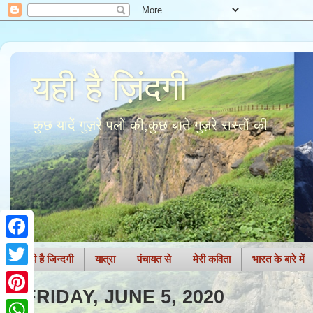
यही है ज़िंदगी
कुछ यादें गुज़रे पलों की,कुछ बातें गुज़रे रास्तों की
F
यही है जिन्दगी
यात्रा
पंचायत से
मेरी कविता
भारत के बारे में
a
T
FRIDAY, JUNE 5, 2020
c
w
P