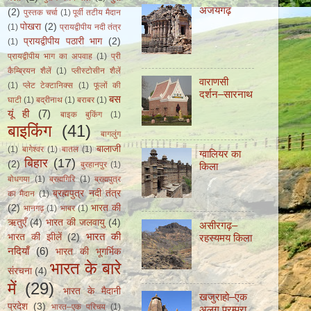
अजयगढ़
(2)
पुस्तक चर्चा
(1)
पूर्वी तटीय मैदान
पोखरा
(2)
(1)
प्रायद्वीपीय नदी तंत्र
प्रायद्वीपीय पठारी भाग
(2)
(1)
प्रायद्वीपीय भाग का अपवाह
(1)
प्री
कैम्ब्रियन शैलें
(1)
प्लीस्टोसीन शैलें
वाराणसी
(1)
प्लेट टेक्टानिक्स
(1)
फूलों की
दर्शन–सारनाथ
बस
घाटी
(1)
बद्रीनाथ
(1)
बराबर
(1)
यूं ही
(7)
बाइक बुकिंग
(1)
बाइकिंग
(41)
बागलुंग
बालाजी
(1)
बागेश्वर
(1)
बातल
(1)
ग्वालियर का
बिहार
(17)
(2)
बुरहानपुर
(1)
किला
बोधगया
(1)
ब्रह्मगिरि
(1)
ब्रह्मपुत्र
ब्रह्मपुत्र नदी तंत्र
का मैदान
(1)
(2)
भारत की
भानगढ़
(1)
भाबर
(1)
ऋतुएँ
(4)
भारत की जलवायु
(4)
असीरगढ़–
भारत की
रहस्यमय किला
भारत की झीलें
(2)
नदियाँ
(6)
भारत की भूगर्भिक
भारत के बारे
संरचना
(4)
में
(29)
भारत के मैदानी
खजुराहो–एक
प्रदेश
(3)
भारत–एक परिचय
(1)
अलग परम्परा