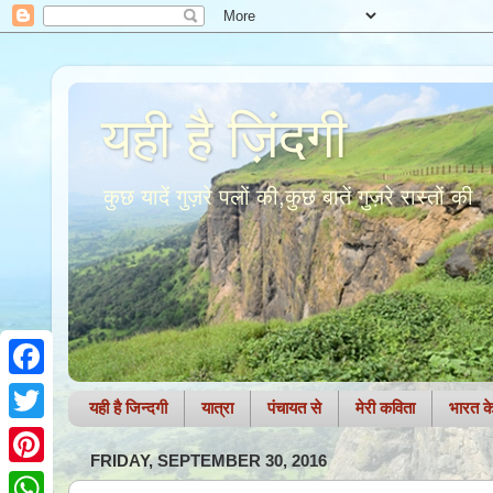
यही है ज़िंदगी
कुछ यादें गुज़रे पलों की,कुछ बातें गुज़रे रास्तों की
F
यही है जिन्दगी
यात्रा
पंचायत से
मेरी कविता
भारत के 
a
T
FRIDAY, SEPTEMBER 30, 2016
c
w
P