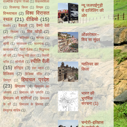
वाल्मीकि टाइगर रिजर्व
(1)
विक्रमशिला
न्यू जलपाईगुड़ी
(1)
विजयगढ़ किला
(1)
विण्ढम
(1)
से दार्जिलिंग की
विश्व विरासत
विन्ध्याचल
(2)
ओर
स्थल
(21)
वीडियो
(15)
वैशाली
(3)
वैष्णो देवी
वेल्लोर
(1)
(2)
शिव खोड़ी
(2)
शिमला
(1)
ओंकारेश्वर–
श्रीनगर
(1)
सरिस्का
(1)
सांगला
(1)
शिव सा सुंदर
सांची
(1)
सातताल
(1)
सारनाथ
(1)
सासाराम
(1)
सिटी पैलेस
(1)
सिद्धनाथ
की दरी
(1)
सिन्धु नदी तंत्र
(1)
सिरसी
स्पीति वैली
फॉल
(1)
सोनौली
(1)
ग्वालियर का
(15)
हरिद्वार
(3)
हवा महल
(1)
किला
हिक्किम
(2)
हिडिम्बा मंदिर
(1)
हिमाचल प्रदेश
हिमयुग
(1)
(23)
हिमालय
(4)
हिमालय का
अपवाह
(1)
हिमालय की उत्पत्ति
(1)
भारत की
भूगर्भिक
हिमालय की श्रेणियाँ
(3)
हिमालय
संरचना (1)
के दर्रे
(1)
हिमालय के हिमनद
(1)
हेमकुण्ड साहिब
(1)
चन्देरी–इतिहास