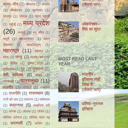
भारत–चीन
(2)
(तीसरा भाग)
भीमताल
(1)
भीमबंध
(1)
भीमबेटका
(1)
भुवनेश्वर
(1)
भोजपुर
(1)
भोपाल
(1)
मंदार पहाड़ी
मध्य प्रदेश
ओंकारेश्वर–
(1)
मदुरई
(1)
शिव सा सुंदर
(26)
मनाली
(1)
मनु मंदिर
(1)
मसूरी
(1)
महाकालेश्वर
(1)
महान
हिमालय
(1)
महाबलिपुरम
(1)
महाराष्ट्र
(11)
महेश्वर
(1)
माण्डू
(2)
माणा
(1)
मालवा का पठार
MOST READ LAST
(1)
मिरिक
(1)
मुक्खा फॉल
(1)
YEAR
मुढ
(2)
मुन्स्यारी
(2)
मुक्तिनाथ
(1)
राजगीर–
मेरी कविताएं
(6)
मोढेरा
(1)
इतिहास जहाँ
यात्रानुभव
(11)
यमुनोत्री
(1)
ज़िंदा हैǃ
राजगीर
(3)
राजदरी
(1)
राजनगर
(तीसरा भाग)
राजस्थान
(8)
राजनीति
(2)
(1)
रानी की वाव
(1)
रामनगर
(1)
रामेश्वरम
दतिया–गुमनाम
रूद्रनाथ
(5)
(1)
लखनिया दरी
इतिहास
(1)
लांग्जा
(1)
लोथल
(1)
लोसर
(1)
लौरिया अरेराज
(1)
लौरिया नंदन गढ़
वाराणसी
(7)
(1)
वालिंग
(1)