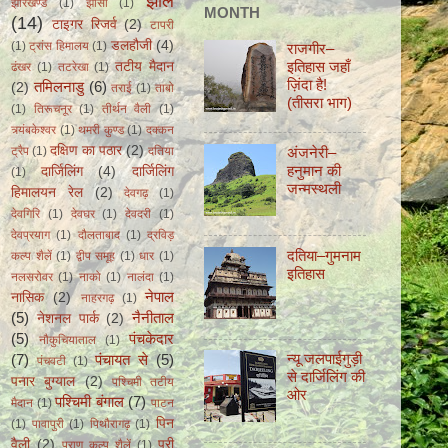
झील
झारखण्ड
(1)
झाँसी
(1)
MONTH
(14)
टाइगर रिजर्व
(2)
टापरी
डलहौजी
(4)
(1)
ट्रांस हिमालय
(1)
राजगीर–
इतिहास जहाँ
तटीय मैदान
ढंखर
(1)
तटरेखा
(1)
ज़िंदा हैǃ
तमिलनाडु
(6)
(2)
तराई
(1)
ताबो
(तीसरा भाग)
(1)
तिरूचनूर
(1)
तीर्थन वैली
(1)
त्र्यंबकेश्वर
(1)
थमरी कुण्ड
(1)
दक्कन
दक्षिण का पठार
(2)
अंजनेरी–
ट्रैप
(1)
दतिया
हनुमान की
दार्जिलिंग
(4)
दार्जिलिंग
(1)
जन्मस्थली
हिमालयन रेल
(2)
देवगढ़
(1)
देवगिरि
(1)
देवघर
(1)
देवदरी
(1)
देवप्रयाग
(1)
दौलताबाद
(1)
द्रविड़
दतिया–गुमनाम
कल्प शैलें
(1)
द्वीप समूह
(1)
धार
(1)
इतिहास
नलसरोवर
(1)
नाको
(1)
नालंदा
(1)
नेपाल
नासिक
(2)
नाहरगढ़
(1)
(5)
नैनीताल
नेशनल पार्क
(2)
(5)
पंचकेदार
नौकुचियाताल
(1)
न्यू जलपाईगुड़ी
(7)
पंचायत से
(5)
पंचवटी
(1)
से दार्जिलिंग की
पनार बुग्याल
(2)
पश्चिमी तटीय
ओर
पश्चिमी बंगाल
(7)
मैदान
(1)
पाटन
पिन
(1)
पावापुरी
(1)
पिथौरागढ़
(1)
वैली
(2)
पुरी
पुराण कल्प शैलें
(1)