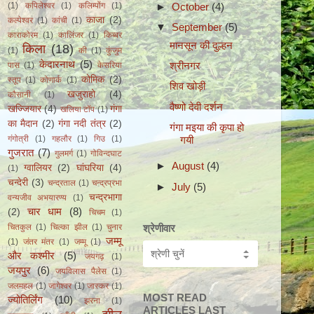
►
October
(4)
(1)
कपिलेश्वर
(1)
कलिम्पोंग
(1)
काजा
(2)
कल्पेश्वर
(1)
कांची
(1)
▼
September
(5)
काराकोरम
(1)
कालिंजर
(1)
किब्बर
मानसून की दुल्हन
किला
(18)
(1)
की
(1)
कुंजुम
केदारनाथ
(5)
श्रीनगर
पास
(1)
केसरिया
कोमिक
(2)
स्तूप
(1)
कोणार्क
(1)
शिव खोड़ी
खजुराहो
(4)
कौसानी
(1)
वैष्णो देवी दर्शन
खज्जियार
(4)
गंगा
खलिया टॉप
(1)
का मैदान
(2)
गंगा नदी तंत्र
(2)
गंगा मइया की कृपा हो
गंगोत्री
(1)
गहलौर
(1)
गिउ
(1)
गयी
गुजरात
(7)
गुलमर्ग
(1)
गोविन्दघाट
►
August
(4)
ग्वालियर
(2)
घांघरिया
(4)
(1)
चन्देरी
(3)
चन्द्रताल
(1)
चन्द्रप्रभा
►
July
(5)
चन्द्रभागा
वन्यजीव अभयारण्य
(1)
चार धाम
(8)
(2)
चिचम
(1)
चितकुल
(1)
चिल्का झील
(1)
चुनार
श्रेणीवार
जम्मू
(1)
जंतर मंतर
(1)
जम्मू
(1)
और कश्मीर
(5)
जयगढ़
(1)
जयपुर
(6)
जयविलास पैलेस
(1)
जलमहल
(1)
जागेश्वर
(1)
जास्कर
(1)
MOST READ
ज्योतिर्लिंग
(10)
झरना
(1)
ARTICLES LAST