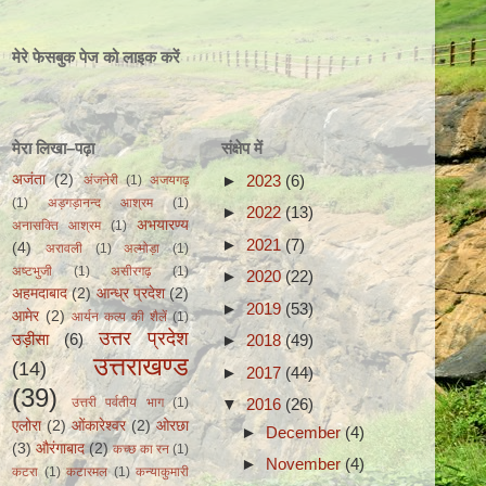
मेरे फेसबुक पेज को लाइक करें
मेरा लिखा–पढ़ा
संक्षेप में
►
2023
(6)
अजंता
(2)
अंजनेरी
(1)
अजयगढ़
(1)
अड़गड़ानन्द आश्रम
(1)
►
2022
(13)
अभयारण्य
अनासक्ति आश्रम
(1)
►
2021
(7)
(4)
अरावली
(1)
अल्मोड़ा
(1)
अष्टभुजी
(1)
असीरगढ़
(1)
►
2020
(22)
अहमदाबाद
(2)
आन्ध्र प्रदेश
(2)
►
2019
(53)
आमेर
(2)
आर्यन कल्प की शैलें
(1)
उत्तर प्रदेश
उड़ीसा
(6)
►
2018
(49)
उत्तराखण्ड
(14)
►
2017
(44)
(39)
▼
2016
(26)
उत्तरी पर्वतीय भाग
(1)
एलोरा
(2)
ओंकारेश्वर
(2)
ओरछा
►
December
(4)
(3)
औरंगाबाद
(2)
कच्छ का रन
(1)
►
November
(4)
कटरा
(1)
कटारमल
(1)
कन्याकुमारी