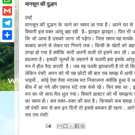
e
i
मानसून की दुल्हन
i
W
b
t
n
पंचों
h
o
G
t
मानसून की दुल्हन के जाने का समय आ गया है। अपने घर से कह
t
a
o
m
बिचारी इस वक्त आंसू बहा रही है– झरझर झरझर। फिर भी जाना
e
T
e
t
कि जो आया है उसको जाना भी पड़ेगा। जिस समय यह मायके 
k
a
r
e
r
S
बरबाद करने से लेकर घर गिराने तक। किसी के खेतों को बहा
s
i
l
ठण्डा हो गया है क्योंकि सारी अपनी वाली तो इसने कर ली।
e
h
A
l
बदलता है। इसकी जुल्फों के लहराने से चलती हवा इसके आंसु
e
s
a
मन में हौल पैदा करती है। जब यह पलकें झपकाती है तो वो ब
p
g
लेकिन पंचोंǃ अपन को भी यह छोटी सी बात तब समझ में आयी 
t
r
p
भाइयों，कोई ऐसा वैसा मतलब मत निकालना क्योंकि हुआ ये थ
r
e
बीच में आ गये और एकाध घंटे तक फंसे रहे। फिर क्या था，
a
मन का भी सारा मैल धुल गया। बिचारे डाक्टर को भी समझना पड़
m
का समय हो। बस वक्त–वक्त की बात है। किसको कब समझ
सो पंचोंǃ कम से कम इन दिनों तो इससे बचकर ही रहना，आगे
राम राम पंचोंǃ