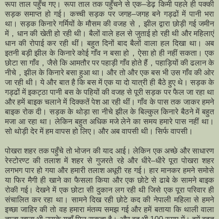
रूपा ताल पहुँच गए। रूपा ताल तक पहुँचने से एक–डेढ़ किमी पहले ही पक्की
सड़क समाप्त हो गई। कच्ची सड़क पर जगह–जगह बने गड्ढों में पानी भरा
था। सड़क किनारे गर्मियों के मौसम की वजह से，झील द्वारा छोड़ी गई जमीन
में，धान की खेती हो रही थी। बैलों वाले हल से जुताई हो रही थी और महिलाएं
धान की रोपाई कर रही थीं। बहुत दिनों बाद बैलों वाला हल दिखा था। अब
इतनी बड़ी झील के किनारे कोई गाँव न बसा हो，ऐसा हो ही नहीं सकता। एक
छोटा सा गाँव，जैसे कि आमतौर पर पहाड़ी गाँव होते हैं，पहाड़ियों की ढलान के
नीचे，झील के किनारे बसा हुआ था। और तो और एक बस भी उस गाँव की ओर
जा रही थी। ये और बात है कि बस में एक या दाे यात्री ही बैठे हुए थे। सड़क के
गड्ढों में इकट्ठा पानी बस के पहियों की वजह से पूरी सड़क पर फैल जा रहा था
और हमें बाइक चलाने में दिक्कतें पेश आ रही थीं। गाँव के पास तक जाकर हमने
बाइक रोक दी। सड़क के थोड़ा सा नीचे झील के बिल्कुल किनारे बैठने में बहुत
मजा आ रहा था। लेकिन बहुत अधिक मजे लेने का समय हमारे पास नहीं था।
सो थोड़ी देर में हम वापस हो लिए। और अब वापसी थी। सिर्फ वापसी।
पोखरा शहर तक पहुँचे तो भोजन की याद आई। लेकिन एक अच्छे और साधारण
रेस्टोरण्ट की तलाश में शहर से गुजरते रहे और धीरे–धीरे पूरा पोखरा शहर
लगभग पार हो गया और हमारी तलाश अधूरी रह गई। हार मानकर हमने समोसे
या फिर मैगी ही खाने का फैसला किया और एक छोटे से ढाबे के सामने बाइक
रोकी गई। देखने में एक छोटा सी दुकान लग रही थी जिसे एक पूरा परिवार ही
संचालित कर रहा था। सामने दिख रही छोटे कद की नेपाली महिला से हमने
इच्छा जाहिर की तो वह हमारा मंतव्य समझ गई और हमें बताया कि थाली वाला