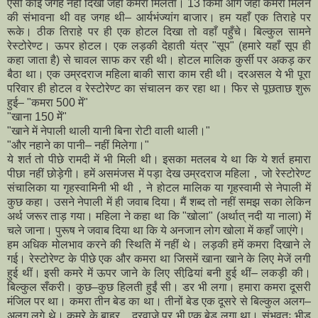
ऐसी कोई जगह नहीं दिखी जहाँ कमरा मिलता। 13 किमी आगे जहाँ कमरा मिलने
की संभावना थी वह जगह थी– आर्यभंज्यांग बाजार। हम यहाँ एक तिराहे पर
रूके। ठीक तिराहे पर ही एक होटल दिखा तो वहाँ पहुँचे। बिल्कुल सामने
रेस्टोरेण्ट। ऊपर होटल। एक लड़की देहाती यंत्र "सूप" (हमारे यहाँ सूप ही
कहा जाता है) से चावल साफ कर रही थी। होटल मालिक कुर्सी पर अकड़ कर
बैठा था। एक उम्रदराज महिला बाकी सारा काम रही थी। दरअसल ये भी पूरा
परिवार ही होटल व रेस्टोरेण्ट का संचालन कर रहा था। फिर से पूछताछ शुरू
हुई– "कमरा 500 में"
"खाना 150 में"
"खाने में नेपाली थाली यानी बिना रोटी वाली थाली।"
"और नहाने का पानी– नहीं मिलेगा।"
ये शर्त तो पीछे रामदी में भी मिली थी। इसका मतलब ये था कि ये शर्त हमारा
पीछा नहीं छोड़ेगी। हमें असमंजस में पड़ा देख उम्रदराज महिला，जो रेस्टोरेण्ट
संचालिका या गृहस्वामिनी भी थी，ने होटल मालिक या गृहस्वामी से नेपाली में
कुछ कहा। उसने नेपाली में ही जवाब दिया। मैं शब्द तो नहीं समझ सका लेकिन
अर्थ जरूर ताड़ गया। महिला ने कहा था कि "खोला" (अर्थात् नदी या नाला) में
चले जाना। पुरूष ने जवाब दिया था कि ये अनजान लोग खोला में कहाँ जाएंगे।
हम अधिक मोलभाव करने की स्थिति में नहीं थे। लड़की हमें कमरा दिखाने ले
गई। रेस्टोरेण्ट के पीछे एक और कमरा था जिसमें खाना खाने के लिए मेजें लगी
हुई थीं। इसी कमरे में ऊपर जाने के लिए सीढि़यां बनी हुई थीं– लकड़ी की।
बिल्कुल सँकरी। कुछ–कुछ हिलती हुईं सी। डर भी लगा।
हमारा कमरा दूसरी
मंजिल पर था।
कमरा तीन बेड का था। तीनों बेड एक दूसरे से बिल्कुल अलग–
अलग लगे थे। कमरे के बाहर，दरवाजे पर भी एक बेड लगा था। संभवतः भीड़