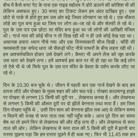
बीच में कैसे बनाǃ गेट के पास एक गाइड महोदय ने डोरे डालने की कोशिश भी की
लेकिन असफल हुए। 30 रूपए का टिकट लेकर हम अंदर दाखिल हुए। एक
छोटे से पार्क से होते हुए हम उस ओर बढ़े जिधर लोगबाग जा रहे थे। एक सँकरा
लोहे का पुल बना हुआ था जिस पर लोग आ–जा रहे थे और सेल्फी ले रहे थे।
पुल के उस पार एक छोटा सा मंदिर बना हुआ था जो लोगों की आखिरी मंजिल
थी। गार्ज नाम की कोई चीज न तो दिख रही थी न ही उसे कोई देख रहा था।
अचानक हमारा ध्यान नीचे गया और एक विस्मयकारी चीज दिखी। चाँदी सी
चमचमाती एक सफेद धारा जो सैकड़ों फीट नीचे पत्थरों के बीच लहरा रही थी।
हम आश्चर्यचकित होकर उसे देखने लगे। कैमरा भी अपने लेंस को जूम करके
उस धारा को देखने लगा। हमें आश्चर्य इस बात पर भी हो रहा था कि कई लोग
तो ऐसे भी थे जो सिर्फ पुल के उस पार मंदिर के देवता के दर्शन करके लौट जा
रहे थे।
दिन के 10.30 बज चुके थे। जीवन में पहली बार एक गार्ज देखने के बाद हम
वापस लौटे और पोखरा के मुख्य शहर की ओर चल पड़े। पोखरा काठमाण्डू हाइवे
पर पोखरा से लगभग 15 किमी की दूरी पर，लेखनाथ कस्बा है। और लेखनाथ
से लगभग 5 किमी की औसत दूरी पर दो झीलें बेगनास तथा रूपा हैं। हम जिस
दिन पोखरा पहुँचे थे，उसी दिन शाम को बेगनास झील तक आए थे लेकिन समय
न मिलने की वजह से रूपा ताल तक नहीं पहुँच सके। आज पूरे दिन का समय
शेष था तो हमने फिर से लेखनाथ की और दौड़ लगा दी। और लेखनाथ से रूपा
ताल की ओर। लेकिन लेखनाथ से रूपा ताल की 5 किमी की दूरी में इतनी बार
रास्ता पूछना पड़ा कि हम रास्ता पूछने में ही थक गए। फिर भी 11.45 तक हम