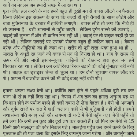
आने का मतलब अब हमारी समझ में आ रहा था।
पूरा गणित हल करने के बाद हमने बहुत ही दुखी मन से वापस लौटने का फैसला
किया लेकिन इस संकल्प के साथ कि जल्दी ही पूरी तैयारी के साथ लौटेंगे और
बाबा मुक्तिनाथ के दरबार में हाजिरी लगाएंगे। वापस लौटे तो लगा कि नीचे ही
तो उतरना है। बड़ी आसानी से पहुँच जाएंगे। लेकिन दुर्गम रास्ते की उतराई，
चढ़ाई की तुलना में और भी कठिन लग रही थी। चढ़ाई पर तो बाइक खड़ी हो जा
रही थी। लेकिन उतराई पर उसको रोकना बहुत ही कठिन काम था। केवल
ब्रेक और अँगुलियों का ही काम था। शरीर तो पूरी तरह थका हुआ था ही，
यात्रा के अधूरी रह जाने की वजह से मन भी निराश हो था। शाम के समय भी
ऊपर की ओर जाती इक्का–दुक्का गाड़ियों को देखकर हारा हुआ मन हमें
धिक्कार रहा था। लेकिन अब अतिरिक्त रिस्क उठाने की कोई गु्ंजाइश नहीं बची
थी। बाइक का ड्राइवर चेन्ज हो चुका था। हम दोनों चुपचाप वापस लौट रहे
थे। आपस में बातचीत करने की भी कोई वजह नहीं बची थी।
हमारा अगला लक्ष्‍य बेनी था। क्योंकि शाम होने से पहले अधिक दूरी तय कर
पाना भी संभव नहीं दिख रहा था। नेपाल में अब तक का हमारा अनुभव यह था
कि शाम होने के पर्याप्त पहले ही कहीं कमरा ले लेना बेहतर है। वैसे भी अनजाने
और दुर्गम रास्ते पर रात में गाड़ी चलाना कहीं से भी बुद्धिमानी नहीं होती। हमने
यथासंभव गति बनाए रखी और लगभग दो घण्टे में बेनी पहुँच गए। बेनी पहुँचे तो
हमें लगा कि अभी हम कुछ और दूरी तय कर सकते हैं। तो फिर हम बेनी से 15
किमी आगे मालढूंगा की ओर निकल पड़े। मालढूंगा पहुँच कर हमने कमरे के लिए
पूछताछ की तो पता चला कि इसके लिए बागलुंग जाना पड़ेगा। और बागलुंग जाने