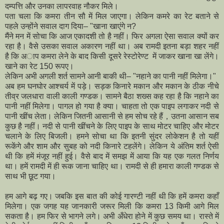
दम्पत्ति और उनका लापरवाह नौकर मिले।
पता चला कि कमरा तीन सौ में मिल जाएगा। लेकिन कमरे का रेट बताने से
पहले उन्होंने सवाल दाग दिया– "खाना खाएंगे न?
मैंने मन में सोचा कि आज एकादशी तो है नहीं। फिर अगला ऐसा सवाल क्यों कर
रहा है। वैसे उसका सवाल अकारण नहीं था। अब रामदी इतना बड़ा शहर नहीं
है कि अाप कमरा लेने के बाद किसी दूसरे रेस्टोरेण्ट में जाकर खाना खा लेंगे।
खाने का रेट 150 रूपए।
लेकिन अभी अगली शर्त सामने आनी बाकी थी– "नहाने का पानी नहीं मिलेगा।"
अब हम घनघोर आश्चर्य में पड़े। सड़क किनारे मकान और मकान के ठीक नीचे
तीव्र जलधारा वाली काली गण्डक। सामने बैठा शख्स कह रहा है कि नहाने का
पानी नहीं मिलेगा। पागल हो गया है क्या। चाहता तो एक पाइप लगाकर नदी से
पानी खींच लेता। लेकिन जितनी आसानी से हम सोच रहे हैं，उतना आसान सब
कुछ है नहीं। नदी से पानी खींचने के लिए पाइप के साथ मोटर चाहिए और मोटर
चलाने के लिए बिजली। हमने सोचा था कि इतनी सुंदर लोकेशन है तो यहीं
रूकेंगे और शाम और सुबह को नदी किनारे टहलेंगे। लेकिन ये अंतिम शर्त ऐसी
थी कि हमें मंजूर नहीं हुई। वैसे बाद में समझ में आया कि यह एक गलत निर्णय
था। हमें रामदी में ही रूक जाना चाहिए था। रामदी से ही हमारा काली गण्डक से
साथ भी छूट गया।
हम आगे बढ़ गए। जबकि इस बात की कोई गारण्टी नहीं थी कि हमें कमरा कहाँ
मिलेगा। एक जगह यह जानकारी जरूर मिली कि कमरा 13 किमी आगे मिल
सकता है। हम फिर से भागने लगे। अभी अँधेरा होने में कुछ समय था। रास्ते में