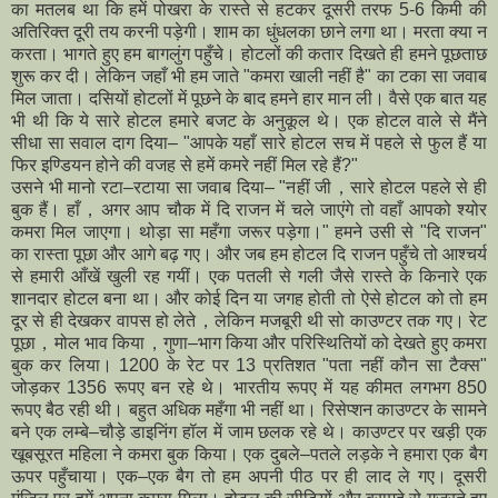
का मतलब था कि हमें पोखरा के रास्ते से हटकर दूसरी तरफ 5-6 किमी की
अतिरिक्त दूरी तय करनी पड़ेगी। शाम का धुंधलका छाने लगा था। मरता क्या न
करता। भागते हुए हम बागलुंग पहुँचे। होटलों की कतार दिखते ही हमने पूछताछ
शुरू कर दी। लेकिन जहाँ भी हम जाते "कमरा खाली नहीं है" का टका सा जवाब
मिल जाता। दसियों होटलों में पूछने के बाद हमने हार मान ली। वैसे एक बात यह
भी थी कि ये सारे होटल हमारे बजट के अनुकूल थे। एक होटल वाले से मैंने
सीधा सा सवाल दाग दिया– "आपके यहाँ सारे होटल सच में पहले से फुल हैं या
फिर इण्डियन होने की वजह से हमें कमरे नहीं मिल रहे हैं?"
उसने भी मानो रटा–रटाया सा जवाब दिया– "नहीं जी，सारे होटल पहले से ही
बुक हैं। हाँ，अगर आप चौक में दि राजन में चले जाएंगे तो वहाँ आपको श्योर
कमरा मिल जाएगा। थोड़ा सा महँगा जरूर पड़ेगा।" हमने उसी से "दि राजन"
का रास्ता पूछा और आगे बढ़ गए। और जब हम होटल दि राजन पहुँचे तो आश्चर्य
से हमारी आँखें खुली रह गयीं। एक पतली से गली जैसे रास्ते के किनारे एक
शानदार होटल बना था। और कोई दिन या जगह होती तो ऐसे होटल को तो हम
दूर से ही देखकर वापस हो लेते，लेकिन मजबूरी थी सो काउण्टर तक गए। रेट
पूछा，मोल भाव किया，गुणा–भाग किया और परिस्थितियों को देखते हुए कमरा
बुक कर लिया। 1200 के रेट पर 13 प्रतिशत "पता नहीं कौन सा टैक्स"
जोड़कर 1356 रूपए बन रहे थे। भारतीय रूपए में यह कीमत लगभग 850
रूपए बैठ रही थी। बहुत अधिक महँगा भी नहीं था। रिसेप्शन काउण्टर के सामने
बने एक लम्बे–चौड़े डाइनिंग हॉल में जाम छलक रहे थे। काउण्टर पर खड़ी एक
खूबसूरत महिला ने कमरा बुक किया। एक दुबले–पतले लड़के ने हमारा एक बैग
ऊपर पहुँचाया। एक–एक बैग तो हम अपनी पीठ पर ही लाद ले गए। दूसरी