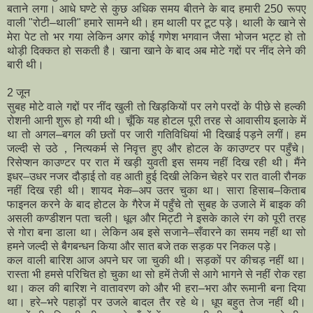
बताने लगा। आधे घण्टे से कुछ अधिक समय बीतने के बाद हमारी 250 रूपए
वाली "रोटी–थाली" हमारे सामने थी। हम थाली पर टूट पड़े। थाली के खाने से
मेरा पेट तो भर गया लेकिन अगर कोई गणेश भगवान जैसा भोजन भट्ट हो तो
थोड़ी दिक्कत हो सकती है। खाना खाने के बाद अब मोटे गद्दाें पर नींद लेने की
बारी थी।
2 जून
सुबह मोटे वाले गद्दों पर नींद खुली तो खिड़कियों पर लगे परदों के पीछे से हल्की
रोशनी आनी शुरू हो गयी थी। चूँकि यह होटल पूरी तरह से आवासीय इलाके में
था तो अगल–बगल की छतों पर जारी गतिविधियां भी दिखाई पड़ने लगीं। हम
जल्दी से उठे，नित्यकर्म से निवृत्त हुए और होटल के काउण्टर पर पहुँचे।
रिसेप्शन काउण्टर पर रात में खड़ी युवती इस समय नहीं दिख रही थी। मैंने
इधर–उधर नजर दौड़ाई तो वह आती हुई दिखी लेकिन चेहरे पर रात वाली रौनक
नहीं दिख रही थी। शायद मेक–अप उतर चुका था। सारा हिसाब–किताब
फाइनल करने के बाद होटल के गैरेज में पहुँचे तो सुबह के उजाले में बाइक की
असली कण्डीशन पता चली। धूल और मिट्टी ने इसके काले रंग को
पूरी तरह
से
गोरा बना डाला था। लेकिन अब इसे सजाने–सँवारने का समय नहीं था सो
हमने जल्दी से बैगबन्धन किया और सात बजे तक सड़क पर निकल पड़े।
कल वाली बारिश आज अपने घर जा चुकी थी। सड़कों पर कीचड़ नहीं था।
रास्ता भी हमसे परिचित हो चुका था सो हमें तेजी से आगे भागने से नहीं रोक रहा
था। कल की बारिश ने वातावरण को और भी हरा–भरा और रूमानी बना दिया
था। हरे–भरे पहाड़ों पर उजले बादल तैर रहे थे। धूप बहुत तेज नहीं थी।