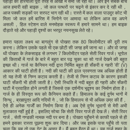
पहाड़ों की हरियाली पूरी तरह से आँखों में समा जा रही थी। और इन सबके बीच
आज हमारी वही बाइक，जो कल पत्थरों पर चढ़ने से इंकार कर दे रही थी，
आज पक्की सड़कों पर सरपट भाग रही थी। रास्ते में कल वाला पाउदुर कोट भी
मिला जो कल हमें बारिश में भिगोने पर आमादा था लेकिन आज वह अपने
असली，हिल स्टेशन वाले मनमोहक स्वरूप में हमारे सामने था। हम बाइक
दौड़ाते रहे और पहाड़ी दृश्यों का भरपूर नयनसुख लेते रहे।
हमारा पहला लक्ष्‍य था बागलुंग से पोखरा तक 80 किलाेमीटर की दूरी तय
करना। लेकिन उसके पहले भी एक छोटी सी जगह हमें जाना था। और वो जगह
थी पोखरा के लेकसाइड से लगभग 7 किलोमीटर पहले सेती रिवर गार्ज। भूगोल
की किताबों में गार्ज के बारे में बहुत बार पढ़ चुका था सो गार्ज देखने की बहुत
इच्छा थी। गार्ज या कैनियन नदी द्वारा निर्मित बहुत ही सँकरी व गहरी 'वी' (V)
आकार की घाटी होती है। नदी की घाटी की ढाल प्रवणता जब अधिक होती है
तो यह तेजी से निम्न कटाव करती है। तेजी से निम्न कटाव के कारण इसकी
घाटी सँकरी भी होती जाती है। ऐसी स्थिति में नदी बहुत ही गहरी और सँकरी
घाटी में प्रवाहित होने लगती है जिससे एक दर्शनीय भूदृश्य का निर्माण होता है।
गार्ज के ही विस्तृत रूप को कैनियन कहते हैं। हिमालय के कई दुर्गम भागों में
सिन्धु，ब्रह्मपुत्र आदि नदियों ने，जो कि हिमालय से भी अधिक उम्र की हैं，
ऐसे ही अनेक गार्जाें का निर्माण किया है। अब ऐसे दुर्गम भूभागों से मेरी अभी
मुलाकात नहीं हुई है，इसलिए सोचा कि सेती रिवर गार्ज ही देख लें। सेती रिवर
गार्ज，सेती गण्डकी नामक नदी पर बना है। पोखरा पहुँचने से काफी पहले से ही
हमने इसका रास्ता पूछना शुरू कर दिया। और जब इसके पास पहुँचे तो पता
चला कि यह तो एक गेट के अन्दर है। मैं बहुत हैरत में था। यह गार्ज शहर के