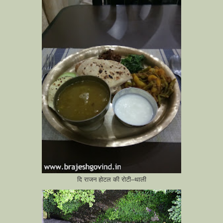
दि राजन होटल की रोटी–थाली