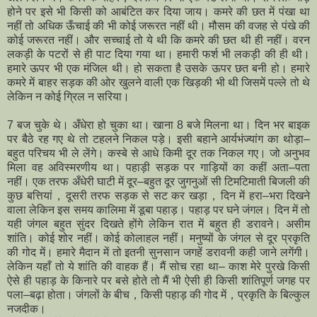
होने पर इसे भी किसी को आबंटित कर दिया जाय। कमरे की छत में पंखा था
नहीं तो अधिक ऊँचाई की भी कोई जरूरत नहीं थी। मौसम की वजह से पंखे की
कोई जरूरत नहीं। और सच्चाई तो ये थी कि कमरे की छत थी ही नहीं। वरन
लकड़ी के पटरों से ही पाट दिया गया था। हमारी फर्श भी लकड़ी की ही थी।
हमारे ऊपर भी एक मंजिल थी। हो सकता है उसके ऊपर छत बनी हो। हमारे
कमरे में बाहर सड़क की ओर खुलने वाली एक खिड़की भी थी जिसमें पल्ले तो थे
लेकिन न कोई ग्रिल न सरिया।
7 बज चुके थे। अँधेरा हो चुका था। खाना 8 बजे मिलना था। दिन भर बाइक
पर बैठे रह गए थे तो टहलने निकल पड़े। इसी बहाने आर्यभंज्यांग का थोड़ा–
बहुत परिचय भी ले लेंगे। कस्बे से आधे किमी दूर
तक
निकल गए। जो अनुभव
मिला वह अविस्मरणीय था। पहाड़ी सड़क पर गाड़ियों का कहीं अता–पता
नहीं। एक तरफ अँधेरी घाटी में दूर–बहुत दूर जुगनुओं सी टिमटिमाती बिजली की
कुछ बत्तियां，दूसरी तरफ सड़क से सट कर खड़ा，दिन में हरा–भरा दिखने
वाला लेकिन इस समय कालिमा में डूबा पहाड़। पहाड़ पर घने जंगल। दिन में तो
यही जंगल बहुत सुंदर दिखते होंगे लेकिन रात में बहुत ही डरावने। असीम
शांति। कोई शोर नहीं। कोई कोलाहल नहीं। मनुष्यों के जंगल से दूर प्रकृति
की गोद में। हमारे मैदान में तो इतनी सुनसान जगहें डरावनी कही जाने लगेंगी।
लेकिन यहाँ तो ये शांति की वाहक हैं। मैं सोच रहा था– काश मेरे पुरखे किसी
ऐसे ही पहाड़ के किनारे पर बसे होते तो मैं भी ऐसी ही किसी शांतिपूर्ण जगह पर
पला–बढ़ा होता। जंगलों के बीच，किसी पहाड़ की गोद में，प्रकृति के बिल्कुल
नजदीक।