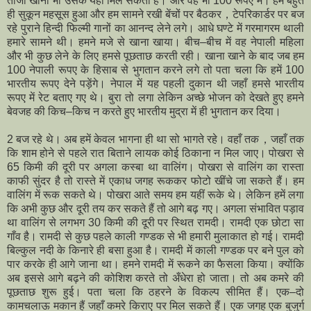
ताजा खाना भी उसके यहाँ मिल सकता है। और वह भी 100 रूपए में। हमें बहुत
ही सुकून महसूस हुआ और हम सामने रखी बेंचों पर बैठकर，टेपरिकार्डर पर बज
रहे पुराने हिन्दी फिल्मी गानों का आनन्द लेने लगे। आधे घण्टे में गरमागरम थाली
हमारे सामने थी। हमने मजे से खाना खाया। बीच–बीच में वह नेपाली महिला
और भी कुछ लेने के लिए हमसे पूछताछ करती रही। खाना खाने के बाद जब हम
100 नेपाली रूपए के हिसाब से भुगतान करने लगे तो पता चला कि हमें 100
भारतीय रूपए देने पड़ेंगे। नेपाल में यह पहली दुकान थी जहाँ हमसे भारतीय
रूपए में रेट बताए गए थे। बुरा तो लगा लेकिन अच्छे भोजन को देखते हुए हमने
बेवजह की किच–किच न करते हुए भारतीय मुद्रा में ही भुगतान कर दिया।
2 बज रहे थे। अब हमें केवल भागना ही था सो भागते रहे। वहाँ तक，जहाँ तक
कि शाम होने से पहले रात बिताने लायक कोई ठिकाना न मिल जाए। पोखरा से
65 किमी की दूरी पर अगला कस्बा था वालिंग। पोखरा से वालिंग का रास्ता
काफी सुंदर है तो रास्ते में एकाध जगह रूककर फोटो खींचे जा सकते हैं। हम
वालिंग में रूक सकते थे। पोखरा आते समय हम यहीं रूके थे। लेकिन हमें लगा
कि अभी कुछ और दूरी तय कर सकते हैं तो आगे बढ़ गए। अगला संभावित पड़ाव
था वालिंग से लगभग 30 किमी की दूरी पर स्थित रामदी। रामदी एक छोटा सा
गाँव है। रामदी से कुछ पहले काली गण्डक से भी हमारी मुलाकात हो गई। रामदी
बिल्कुल नदी के किनारे ही बसा हुआ है। रामदी में काली गण्डक पर बने पुल को
पार करके ही आगे जाना था। हमने रामदी में रूकने का फैसला किया। क्योंकि
अब इससे आगे बढ़ने की कोशिश करते तो अँधेरा हो जाता। तो अब कमरे की
पूछताछ शुरू हुई। पता चला कि ठहरने के विकल्प सीमित हैं। एक–दो
कामचलाऊ मकान हैं जहाँ कमरे किराए पर मिल सकते हैं। एक जगह एक बुजुर्ग