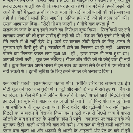
मंजिल पर हमें अपना कमरा मिला। होटल की सीढ़ियों और बरामदे से गुजरते हुए
हम लट्ठमार यात्री अपनी किस्मत पर इतरा रहे थे। कमरे में ही हमने लड़के से
खाने के बारे में पूछताछ की तो पता चला कि रोटी वाली थाली की कोई व्यवस्था
नहीं है। नेपाली थाली मिल जाएगी। लेकिन हमें रोटी की ही तलब लगी थी।
उसने आश्वासन दिया– "रोटी भी बन जाएगी। मैं नीचे बात करता हूँ।"
लड़के के जाने के बाद हमने कमरे का निरीक्षण शुरू किया। खिड़कियों पर लगे
शानदार परदों की तो हमने उम्मीद ही नहीं की थी। बेड पर बिछे इतने मोटे गद्दे तो
मैंने सपने में भी नहीं देखे थे। फर्श पर बैठकर टीवी देखने के लिए अलग से
मुलायम दरी बिछी हुई थी। टायलेट में धोने का सिस्टम था ही नहीं। अलबत्ता
पोंछने का सिस्टम जरूर लगा हुआ था। हाँ，हैण्ड शावर भी लगा हुआ था।
आपकी जैसी मर्जी，यूज कर लीजिए। गीजर और टीवी की तो कोई बात ही नहीं
थी। कुछ मिलाकर अपने भारत में इस स्तर का कमरा लेने के बारे में हम सोच भी
नहीं सकते थे। इतनी सुविधा के लिए हमने नेपाल को धन्यवाद दिया।
अब हमारी पहली प्राथमिकता नहाना थी। क्योंकि शरीर पर लगभग एक इंच
मोटी धूल की परत जम चुकी थी। जूते और मोजे कीचड़ में सने हुए थे। बैग तो
प्लास्टिक के थैले में पैक थे लेकिन पैक होने के पहले अच्छी खासी मिट्टी वो भी
इकट्ठी कर चुके थे। बाइक का हाल तो वही जाने। तो फिर गीजर चालू किया
गया क्योंकि पानी कुछ ठण्डा था। फिर शरीर और जूते–मोजे पर जमी धूल–
मिट्टी का बाथरूम में विसर्जन किया गया। पूरी तरह से पिछले जन्म में वापस
लौटने के बाद हम होटल के डाइनिंग हाॅल में पहुॅंचे। काउण्टर पर खड़े लड़के को
बुलाकर रोटी–वाली थाली की बात की गयी। अब तक वो रोटी वाली थाली का
प्लान बना चुका था और धड़ल्ले से थाली के आइटमों और रेट के बारे में हमें