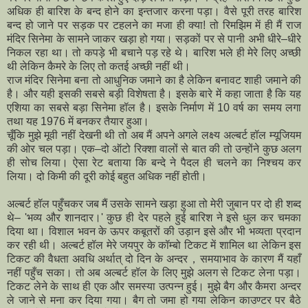
अधिक ही बारिश के बन्द होने का इन्तजार करना पड़ा। वैसे पूरी तरह बारिश
बन्द हो जाने पर सड़क पर टहलने का मजा ही क्याǃ तो रिमझिम में ही मैं राज
मंदिर सिनेमा के सामने जाकर खड़ा हो गया। सड़कों पर से पानी अभी धीरे–धीरे
निकल रहा था। तो कपड़े भी बचाने पड़ रहे थे। बारिश भले ही मेरे लिए अच्छी
थी लेकिन कैमरे के लिए तो कतई अच्छी नहीं थी।
राज मंदिर सिनेमा बना तो आधुनिक जमाने का है लेकिन बनावट शाही जमाने की
है। और यही इसकी सबसे बड़ी विशेषता है। इसके बारे में कहा जाता है कि यह
एशिया का सबसे बड़ा सिनेमा हॉल है। इसके निर्माण में 10 वर्ष का समय लगा
तथा यह 1976 में बनकर तैयार हुआ।
चूँकि मुझे मूवी नहीं देखनी थी तो अब मैं अपने अगले लक्ष्‍य अल्बर्ट हॉल म्यूजियम
की ओर चल पड़ा। एक–दो ऑटो रिक्शा वालों से बात की तो उन्होंने कुछ अलग
ही सोच लिया। ऐसा रेट बताया कि बन्दे ने पैदल ही चलने का निश्चय कर
लिया। दो किमी की दूरी कोई बहुत अधिक नहीं होती।
अल्बर्ट हॉल पहुँचकर जब मैं उसके सामने खड़ा हुआ तो मेरी जुबान पर दो ही शब्द
थे– 'भव्य और शानदार।' कुछ ही देर पहले हुई बारिश ने इसे धुल कर चमका
दिया था। विशाल भवन के ऊपर कबूतरों की उड़ान इसे और भी भव्यता प्रदान
कर रही थी। अल्बर्ट हॉल मेरे जयपुर के कॉम्बो टिकट में शामिल था लेकिन इस
टिकट की वैधता अवधि अर्थात् दो दिन के अन्दर，समयाभाव के कारण मैं यहाँ
नहीं पहुँच सका। तो अब अल्बर्ट हॉल के लिए मुझे अलग से टिकट लेना पड़ा।
टिकट लेने के साथ ही एक और समस्या उत्पन्न हुई। मुझे बैग और कैमरा अन्दर
ले जाने से मना कर दिया गया। बैग तो जमा हो गया लेकिन काउण्टर पर बैठे