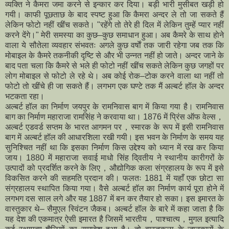
व्यक्ति ने कैमरा जमा करने से इन्कार कर दिया। बड़ी भारी मुसीबत खड़ी हो
गयी। काफी पूछताछ के बाद स्पष्ट हुआ कि कैमरा अन्दर ले तो जा सकते हैं
लेकिन फोटाे नहीं खींच सकते। "रहेंगे तो तेरे ही दिल में लेकिन तुम्हें प्यार नहीं
करने देंगे।" मेरी समस्या का कुछ–कुछ समाधान हुआ। अब कैमरे के साथ हाेने
वाला ये सौतेला व्यवहार संभवतः अगले कुछ वर्षाें तक जारी रहेगा जब तक कि
मोबाइल के कैमरे तकनीकी दृष्टि से और भी उन्नत नहीं हो जाते। अन्दर जाने के
बाद पता चला कि कैमरे से भले ही फोटो नहीं खींच सकते लेकिन कुछ जगहों पर
लाेग मोबाइल से फोटो ले रहे थे। अब कोई रोक–टोक करने वाला था नहीं तो
फोटो तो खींचे ही जा सकते हैं। लगभग एक घण्टे तक मैं अल्बर्ट हॉल के अन्दर
भटकता रहा।
अल्बर्ट हॉल का निर्माण जयपुर के रामनिवास बाग में किया गया है। रामनिवास
बाग का निर्माण महाराजा रामसिंह ने करवाया था। 1876 में प्रिंस ऑफ वेल्स，
अल्बर्ट एडवर्ड सप्तम के भारत आगमन पर，स्मारक के रूप में इसी रामनिवास
बाग में अल्बर्ट हॉल की आधारशिला रखी गयी। इस भवन के निर्माण के समय यह
सुनिश्चित नहीं था कि इसका निर्माण किस उद्देश्य को ध्यान में रख कर किया
जाय। 1880 में महाराजा सवाई माधो सिंह दि्वतीय ने स्थानीय कारीगरों के
उत्पादों को प्रदर्शित करने के लिए，औद्योगिक कला संग्रहालय के रूप में इसे
विकसित करने की सहमति प्रदान की। फलतः 1881 में यहाँ एक छोटा सा
संग्रहालय स्थापित किया गया। वैसे अल्बर्ट हॉल का निर्माण कार्य पूरा होने में
लगभग दस साल लगे और यह 1887 में बन कर तैयार हो सका। इस इमारत के
वास्तुकार थे– सैमुएल स्विंटन जैकब। अल्बर्ट हॉल के बारे में कहा जाता है कि
यह देश की एकमात्र ऐसी इमारत है जिसमें भारतीय，पाश्चात्य，मुगल इत्यादि