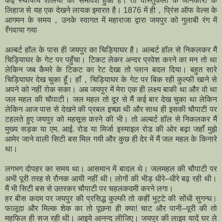
कई स्थापत्य शैलियों का समावेश हुआ है। तो वास्तुकला के जानकारों के
लिहाज से यह एक देखने लायक इमारत है। 1876 में ही，प्रिंस ऑफ वेल्स के
आगमन के समय，उनके स्वागत में महाराजा द्वारा जयपुर को गुलाबी रंग में
रँगवाया गया
अल्बर्ट हॉल के पास ही जयपुर का चिड़ियाघर है। अल्बर्ट हॉल से निकलकर मैं
चिड़ियाघर के गेट पर पहुँचा। टिकट लेकर अन्दर प्रवेश करने का मन तो था
लेकिन जब कैमरे के टिकट का रेट देखा तो प्लान बदल दिया। बहुत सारे
चिड़ियाघर देख चुका हूँ। हाँ，चिड़ियाघर के गेट पर बिक रही कुल्फी खाने से
अपने को नहीं रोक सका। अब जयपुर में मेरा एक ही लक्ष्‍य बाकी था और वो था
जल महल की चौपाटी। जल महल तो दूर से मैं कई बार देख चुका था लेकिन
लेकिन आज पास से देखने की प्रबल इच्छा थी और साथ ही इसकी चौपाटी पर
टहलते हुए जयपुर को महसूस करने की भी। तो अल्बर्ट हाॅल से निकलकर मैं
मुख्य सड़क या एम. आई. रोड या मिर्जा इस्माइल रोड की ओर बढ़ा जहाँ मुझे
आमेर जाने वाली सिटी बस मिल गयी और कुछ ही देर में मैं जल महल के किनारे
था।
लगभग दोपहर का समय था। आसमान में बादल थे। जलमहल की चौपाटी पर
अभी पूरी तरह से रौनक आयी नहीं थी। लाेगों की भीड़ धीरे–धीरे बढ़ रही थी।
मैं भी सिटी बस से उतरकर चौपाटी पर चहलकदमी करने लगा।
हर बीस कदम पर जयपुर की प्रसिद्ध कुल्फी तो कहीं भुट्टे की सोंधी सुगन्ध।
फालूदा और मिल्क शेक का तो पूछना ही क्याǃ चाट और पानी–पूरी की तो
महफिल ही सज रही थी। आइये आनन्द लीजिए। जयपुर की लाइव यादें घर ले