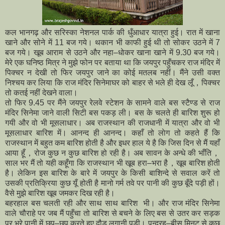
कल भानगढ़ और सरिस्का नेशनल पार्क की धुँआधार यात्रा हुई। रात में खाना
खाने और सोने में 11 बज गये। थकान भी काफी हुई थी तो सोकर उठने में 7
बज गये। खूब आराम से उठने और नहा–धाेकर खाना खाने में 9.30 बज गये।
मेरे एक घनिष्ठ मित्र ने मुझे फोन पर बताया था कि जयपुर पहुँचकर राज मंदिर में
पिक्चर न देखी तो फिर जयपुर जाने का कोई मतलब नहीं। मैंने उसी वक्त
निश्चय कर लिया कि राज मंदिर सिनेमाघर को बाहर से भले ही देख लूँ，पिक्चर
तो कतई नहीं देखने वाला।
तो फिर 9.45 पर मैंने जयपुर रेलवे स्टेशन के सामने वाले बस स्टैण्ड से राज
मंदिर सिनेमा जाने वाली सिटी बस पकड़ ली। बस के चलते ही बारिश शुरू हो
गयी और वो भी मूसलाधार। अब राजस्थान की राजधानी में यात्रा और वो भी
मूसलाधार बारिश में। आनन्द ही आनन्द। कहाँ तो लाेग तो कहते हैं कि
राजस्थान में बहुत कम बारिश होती है और इधर हाल ये है कि जिस दिन से मैं यहाँ
आया हूँ，रोज कुछ न कुछ बारिश हो रही है। अब सावन के अन्धे की भाँति，
साल भर मैं तो यही कहूँगा कि राजस्थान भी खूब हरा–भरा है，खूब बारिश होती
है। लेकिन इस बारिश के बारे में जयपुर के किसी बाशिन्दे से सवाल करें तो
उसकी प्रतिक्रिया कुछ यूँ होती है मानो गर्म तवे पर पानी की कुछ बूँदे पड़ी हों।
वैसे मुझे बारिश खूब जमकर दिख रही है।
बहरहाल
बस
चलती रही और साथ साथ
बारिश
भी। और राज मंदिर सिनेमा
वाले चौराहे पर जब मैं पहुँचा तो बारिश से बचने के लिए बस से उतर कर सड़क
पर भरे पानी में छप–छप करते हुए दौड़ लगानी पड़ी। पन्द्रह–बीस मिनट से कुछ