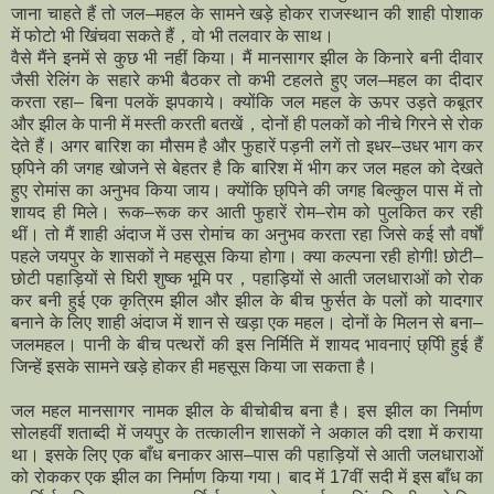
जाना चाहते हैं तो जल–महल के सामने खड़े होकर
राजस्थान की शाही पोशाक
में फोटो भी खिंचवा सकते हैं，वो भी तलवार के साथ।
वैसे मैंने इनमें से कुछ भी नहीं किया। मैं मानसागर झील के किनारे बनी दीवार
जैसी रेलिंग के सहारे कभी बैठकर तो कभी टहलते हुए जल–महल का दीदार
करता रहा– बिना पलकें झपकाये। क्योंकि जल महल के ऊपर उड़ते कबूतर
और झील के पानी में मस्ती करती बतखें，दोनों ही पलकों को नीचे गिरने से रोक
देते हैं।
अगर बारिश का मौसम है और फुहारें पड़नी लगें तो इधर–उधर भाग कर
छ्पिने की जगह खोजने से बेहतर है कि बारिश में भीग कर जल महल को देखते
हुए रोमांस का अनुभव किया जाय। क्योंकि छ्पिने की जगह बिल्कुल पास में तो
शायद ही मिले। रूक–रूक कर आती फुहारें रोम–रोम को पुलकित कर रही
थीं। तो मैं शाही अंदाज में उस रोमांच का अनुभव करता रहा जिसे कई सौ वर्षाें
पहले जयपुर के शासकों ने महसूस किया होगा। क्या कल्पना रही होगीǃ छोटी–
छोटी पहाड़ियों से घिरी शुष्क भूमि पर，पहाड़ियों से आती जलधाराओं को रोक
कर बनी हुई एक कृत्रिम झील और झील के बीच फुर्सत के पलों को यादगार
बनाने के लिए शाही अंदाज में शान से खड़ा एक महल। दोनों के मिलन से बना–
जलमहल। पानी के बीच पत्थरों की इस निर्मिति में शायद भावनाएं छ्पिी हुई हैं
जिन्हें इसके सामने खड़े होकर ही महसूस किया जा सकता है।
जल महल मानसागर नामक झील के बीचोबीच बना है। इस झील का निर्माण
सोलहवीं शताब्दी में जयपुर के तत्कालीन शासकों ने अकाल की दशा में कराया
था। इसके लिए एक बाँध बनाकर आस–पास की पहाड़ियों से आती जलधाराओं
को रोककर एक झील का निर्माण किया गया। बाद में 17वीं सदी में इस बाँध का