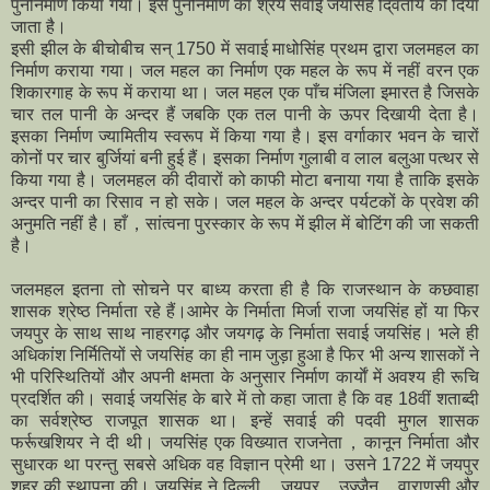
पुनर्निर्माण किया गया। इस पुनर्निर्माण का श्रेय सवाई जयसिंह दि्वतीय को दिया
जाता है।
इसी झील के बीचोबीच सन् 1750 में सवाई माधोसिंह प्रथम द्वारा जलमहल का
निर्माण कराया गया। जल महल का निर्माण एक महल के रूप में नहीं वरन एक
शिकारगाह के रूप में कराया था।
जल महल एक पाँच मंजिला इमारत है जिसके
चार तल पानी के अन्दर हैं जबकि एक तल पानी के ऊपर दिखायी देता है।
इसका निर्माण ज्यामितीय स्वरूप में किया गया है। इस वर्गाकार भवन के चारों
कोनों पर चार बुर्जियां बनी हुई हैं। इसका निर्माण गुलाबी व लाल बलुआ पत्थर से
किया गया है। जलमहल की दीवारों को काफी मोटा बनाया गया है ताकि इसके
अन्दर पानी का रिसाव न हो सके।
जल महल के अन्दर पर्यटकों के प्रवेश की
अनुमति नहीं है। हाँ，सांत्वना पुरस्कार के रूप में झील में बोटिंग की जा सकती
है।
जलमहल इतना तो सोचने पर बाध्य करता ही है कि राजस्थान के कछवाहा
शासक श्रेष्ठ निर्माता रहे हैं।
आमेर के निर्माता मिर्जा राजा जयसिंह हों या फिर
जयपुर के साथ साथ नाहरगढ़ और जयगढ़ के निर्माता सवाई जयसिंह।
भले ही
अधिकांश निर्मितियों से जयसिंह का ही नाम जुड़ा हुआ है फिर भी अन्य शासकों ने
भी परिस्थितियों और अपनी क्षमता के अनुसार निर्माण कार्याें में अवश्य ही रूचि
प्रदर्शित की। सवाई जयसिंह के बारे में तो कहा जाता है कि वह 18वीं शताब्दी
का सर्वश्रेष्ठ राजपूत शासक था। इन्हें सवाई की पदवी मुगल शासक
फर्रूखशियर ने दी थी। जयसिंह एक विख्यात राजनेता，कानून निर्माता और
सुधारक था परन्तु सबसे अधिक वह विज्ञान प्रेमी था। उसने 1722 में जयपुर
शहर की स्थापना की। जयसिंह ने दिल्ली，जयपुर，उज्जैन，वाराणसी और