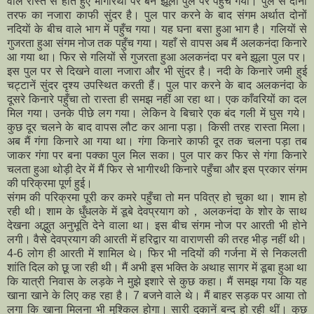
वाले रास्ते से होते हुए भागीरथी पर बने झूला पुल पर पहुँच गया। पुल से दोनों
तरफ का नजारा काफी सुंदर है। पुल पार करने के बाद संगम अर्थात दोनों
नदियाें के बीच वाले भाग में पहुँच गया। यह घना बसा हुआ भाग है। गलियों से
गुजरता हुआ संगम नोज तक पहुँच गया। यहाँ से वापस अब मैं अलकनंदा किनारे
आ गया था। फिर से गलियों से गुजरता हुआ अलकनंदा पर बने झूला पुल पर।
इस पुल पर से दिखने वाला नजारा और भी सुंदर है। नदी के किनारे जमी हुई
चट्टानें सुंदर दृश्य उपस्थित करती हैं। पुल पार करने के बाद अलकनंदा के
दूसरे किनारे पहुँचा तो रास्ता ही समझ नहीं आ रहा था। एक काँवरियों का दल
मिल गया। उनके पीछे लग गया। लेकिन वे बिचारे एक बंद गली में घुस गये।
कुछ दूर चलने के बाद वापस लौट कर आना पड़ा। किसी तरह रास्ता मिला।
अब मैं गंगा किनारे आ गया था। गंगा किनारे काफी दूर तक चलना पड़ा तब
जाकर गंगा पर बना पक्का पुल मिल सका। पुल पार कर फिर से गंगा किनारे
चलता हुआ थोड़ी देर में मैं फिर से भागीरथी किनारे पहुँचा और इस प्रकार संगम
की परिक्रमा पूर्ण हुई।
संगम की परिक्रमा पूरी कर कमरे पहुँचा तो मन पवित्र हो चुका था। शाम हो
रही थी। शाम के धुँधलके में डूबे देवप्रयाग को，अलकनंदा के शोर के साथ
देखना अद्भुत अनुभूति देने वाला था। इस बीच संगम नोज पर आरती भी होने
लगी। वैसे देवप्रयाग की आरती में हरिद्वार या वाराणसी की तरह भीड़ नहीं थी।
4-6 लोग ही आरती में शामिल थे। फिर भी नदियों की गर्जना में से निकलती
शांति दिल को छू जा रही थी। मैं अभी इस भक्ति के अथाह सागर में डूबा हुआ था
कि यात्री निवास के लड़के ने मुझे इशारे से कुछ कहा। मैं समझ गया कि यह
खाना खाने के लिए कह रहा है। 7 बजने वाले थे। मैं बाहर सड़क पर आया तो
लगा कि खाना मिलना भी मुश्किल होगा। सारी दुकानें बन्द हो रही थीं। कुछ