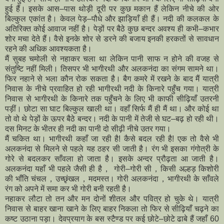
हुई हैं। इसके आस–पास थोड़ी दूरी पर कुछ मकान हैं लेकिन नीचे की ओर
बिल्कुल एकांत है। केवल पेड़–पौधे और झाड़ियाँ ही हैं। नदी की कलकल के
अतिरिक्त कोई आवाज नहीं है। पेड़ों पर बैठे कुछ बन्दर अवश्य ही कभी–कभार
शोर मचा देते हैं। वैसे इनके शोर से डरने की बजाय इनकी हरकतों से सावधान
रहने की अधिक आवश्यकता है।
मैं सुबह चमोली से नहाकर चला था लेकिन पानी साफ न होने की वजह से
संतुष्टि नहीं मिली। तिसपर भी भागीरथी और अलकनंदा का संगम सामने था।
फिर नहाने से भला कौन रोक सकता है। बैग कमरे में रखने के बाद मैं यात्री
निवास के नीचे प्रवाहित हो रही भागीरथी नदी के किनारे पहुँच गया। यात्री
निवास से भागीरथी के किनारे तक पहुँचने के लिए भी काफी सीढ़ियाँ उतरनी
पड़ीं। छोटा सा घाट बिल्कुल खाली था। वहाँ सिर्फ मैं ही मैं था। और कोई था
तो वो थे पेड़ों के ऊपर बैठे बन्दर। नदी के पानी में तेजी से घट–बढ़ हो रही थी।
दस मिनट के भीतर ही नदी का पानी दो सीढ़ी नीचे उतर गया।
मैं चकित था। भागीरथी कहाँ जा रही हैǃ कैसे बदल रही हैǃ एक तो वैसे भी
अलकनंदा से मिलने से पहले यह ठहर सी जाती है। रंग भी इसका गंगोत्री के
गोरे से बदलकर साँवला हो जाता है। इसके अन्दर प्रौढ़ता आ जाती है।
अलकनंदा यहाँ भी पहले जैसी ही है， गोरी–गोरी सी，किसी अल्हड़ किशोरी
की भाँति चंचल，उच्छृंखल，मदमस्त। गोरी अलकनंदा，भागीरथी के साँवले
रंग को अपने में समा कर भी गोरी बनी रहती है।
नहाकर लौटा तो तन और मन दोनों शीतल और पवित्र हो चुके थे। यात्री
निवास से बाहर खाना खाने के लिए बाहर निकला तो फिर से सीढ़ियाँ चढ़ने का
कष्ट उठाना पड़ा। देवप्रयाग के बस स्टैण्ड पर कई छोटे–छोटे ढाबे हैं जहाँ 60