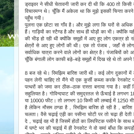
ड्राइवर ने सीधी चेतावनी जारी कर दी थी कि 400 तो किसी तर
विचारमग्न थे। चूँकि मैं अकेला था कि मुझे इसकी चिन्ता कर
पहुँच गयी।
पुलना एक छोटा सा गाँव है। और मुझे लगा कि घरों से अधिक यह
हैं। गाड़ियों का स्टैण्ड है और साथ ही घोड़ों का भी। क्योंकि य
की भीड़ हो रही थी क्योंकि समूहों में आए हुए लोग एकत्र हो
क्षेत्रों से आए हुए लोगों की थी। एक तो पंजाब，जहाँ से 
सर्वाधिक यात्रा करने वाले लोगों का क्षेत्र है। पंजाबियों को अ
चूँकि बंगाली लाेग काफी बड़े–बड़े समूहों में दिख रहे थे तो 
8 बज रहे थे। रिमझिम बारिश जारी थी। कई लाेग दुकानों में 
पहन लेनी चाहिए तो मैंने भी एक कुर्सी कब्जा करके रेनको
पत्थरों को जमा कर ठीक–ठाक रास्ता बनाया गया है। कहीं 
सहूलियत है। गोविन्दघाट की समुद्रतल से ऊँचाई है लगभग 
या 10000 फीट। तो लगभग 10 किमी की लम्बाई में 1250 मी
है लेकिन मौसम ठण्डा है，रिमझिम बारिश हो रही है，बारि
चलता। वैसे चढ़ाई एड़ी का पसीना चोटी पर तो चढ़ा ही देती 
दे，चढ़ाई वह भी है जिसमें होठों का लिपस्टिक पसीने के सा
में घण्टे भर की चढ़ाई में ही रेनकोट ने वो समां बाँधा कि क