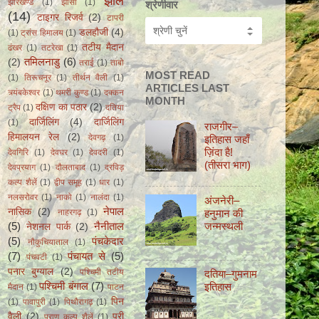
झील
झारखण्ड
(1)
झाँसी
(1)
श्रेणीवार
(14)
टाइगर रिजर्व
(2)
टापरी
डलहौजी
(4)
(1)
ट्रांस हिमालय
(1)
तटीय मैदान
ढंखर
(1)
तटरेखा
(1)
तमिलनाडु
(6)
(2)
तराई
(1)
ताबो
MOST READ
(1)
तिरूचनूर
(1)
तीर्थन वैली
(1)
ARTICLES LAST
त्र्यंबकेश्वर
(1)
थमरी कुण्ड
(1)
दक्कन
MONTH
दक्षिण का पठार
(2)
ट्रैप
(1)
दतिया
दार्जिलिंग
(4)
दार्जिलिंग
(1)
राजगीर–
हिमालयन रेल
(2)
देवगढ़
(1)
इतिहास जहाँ
ज़िंदा हैǃ
देवगिरि
(1)
देवघर
(1)
देवदरी
(1)
(तीसरा भाग)
देवप्रयाग
(1)
दौलताबाद
(1)
द्रविड़
कल्प शैलें
(1)
द्वीप समूह
(1)
धार
(1)
नलसरोवर
(1)
नाको
(1)
नालंदा
(1)
अंजनेरी–
नेपाल
नासिक
(2)
हनुमान की
नाहरगढ़
(1)
जन्मस्थली
(5)
नैनीताल
नेशनल पार्क
(2)
(5)
पंचकेदार
नौकुचियाताल
(1)
(7)
पंचायत से
(5)
पंचवटी
(1)
पनार बुग्याल
(2)
पश्चिमी तटीय
दतिया–गुमनाम
पश्चिमी बंगाल
(7)
इतिहास
मैदान
(1)
पाटन
पिन
(1)
पावापुरी
(1)
पिथौरागढ़
(1)
वैली
(2)
पुरी
पुराण कल्प शैलें
(1)