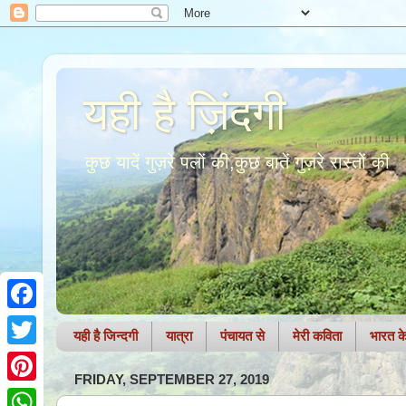
यही है ज़िंदगी
कुछ यादें गुज़रे पलों की,कुछ बातें गुज़रे रास्तों की
F
यही है जिन्दगी
यात्रा
पंचायत से
मेरी कविता
भारत के 
a
T
FRIDAY, SEPTEMBER 27, 2019
c
w
P