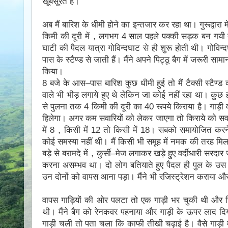
खूबसूरत है।
अब मैं बारिश के धीमी होने का इन्तजार कर रहा था। गुरूद्वारा
किमी की दूरी में，लगभग 4 साल पहले पक्की सड़क बन गयी तो 
घाटी की पैदल यात्रा गोविन्दघाट से ही शुरू होती थी। गोविन्दघ
पास के स्टैण्ड से जाती हैं। मैंने अपने पिट्ठू बैग में जरूरी 
किया।
8 बजे के आस–पास बारिश कुछ धीमी हुई तो मैं टैक्सी स्टैण्ड
वाले भी भीड़ लगाये हुए थे लेकिन जा कोई नहीं रहा था। कुछ ह
से पुलना तक 4 किमी की दूरी का 40 रूपये किराया है। गाड़ी 
हिलेगा। अगर कम सवारियों को लेकर जाएगा तो किराये को सवार
में 8，किसी में 12 तो किसी में 18। सबको समायोजित करने म
कोई समस्या नहीं थी। मैं किसी भी समूह में नमक की तरह म
बड़े से बरामदे में，कुर्सी–मेज लगाकर खड़े हुए वर्दीधारी सरद
करना असम्भव था। दो लाेग बतियाते हुए पैदल ही पुल के उ
उन दोनों को वापस आना पड़ा। मैंने भी रजिस्ट्रेशन कराया औ
वापस गाड़ियों की ओर पलटा तो एक गाड़ी भर चुकी थी और स
थी। मैंने बैग को रेनकवर पहनाया और गाड़ी के ऊपर लाद द
गाड़ी चली तो पता चला कि काफी तीखी चढ़ाई है। वैसे गाड़ी 