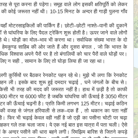
ह से पूरा करना ही पड़ेगा। समूह वाले लोग इसकी क्षतिपूर्ति को लेकर
ने की कोई जरूरत नहीं थी। 10-15 मिनट के अन्दर ही गाड़ी पुलना गाँव
ाँ मोटरसाइकिलों की पार्किंग हैं। छोटी–छोटी नाश्ते–पानी की दुकानें
हीं से घांघरिया के लिए पैदल ट्रेकिंग शुरू होती है। ऊपर जाने वाले लोगों
 रहे थे। घोड़ों का मोल–भाव भी करना था। सर्वाधिक संख्या भारत के दो
लोग हेमकुण्ड साहिब की ओर जाते हैं और दूसरा बंगाल，जो कि भारत के
धिक विश्वास अपने पैरों पर है तो बंगालियों को चार पैरों वाले घोड़ों पर।
अपने लिए न सही，सामान के लिए तो घोड़ा लिया ही जा रहा था।
लगी कुर्सियों पर बैठकर रेनकोट पहन रहे थे। मुझे भी लगा कि रेनकोट
ट पहन ली। इसके बाद शुरू हुई दमदार चढ़ाई，घने जंगलों के बीच से।
किसी भी तरह की मदद की जरूरत नहीं है। हाथ में छड़ी है तो काफी
1800 मीटर या 6000 फीट है जबकि घांघरिया की ऊँचाई है 3050 मीटर
टर की ऊँचाई चढ़नी है। प्रति किमी लगभग 125 मीटर। चढ़ाई कठिन
श की वजह से जंगल हरियाली से लक–दक हैं，तो थकान का पता नहीं
है। फिर भी चढ़ाई केवल वही नहीं है जो एड़ी का पसीना चोटी पर चढ़ा
थ बहकर गले तक चला जाय। ये एक नई बात इस यात्रा में पता चली। ऐसे
पड़ों के अन्दर पसीने की धारा बहने लगी। रिमझिम बारिश से जितने कपड़े