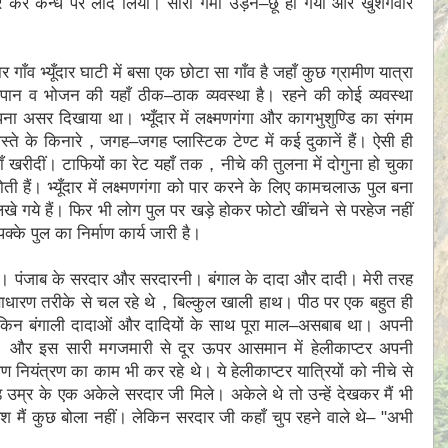
 कर कन्धे पर लाद लिया। सारी गर्मी उड़न–छू हो गयी और खुशगवार
दार गाँव भ्यूँदार घाटी में बसा एक छोटा सा गाँव है जहाँ कुछ ग्रामीण यात्रा
े–जलपान व भोजन की यहाँ ठीक–ठाक व्यवस्था है। रहने की कोई व्यवस्था
पना असर दिखाया था। भ्यूँदार में लक्ष्‍मणगंगा और कागभुशुण्डि का संगम
्ते के किनारे，जगह–जगह प्लास्टिक टेण्ट में कई दुकानें हैं। ऐसी ही
याँ खरीदीं। टाफियों का रेट यहाँ तक，नीचे की तुलना में दोगुना हो चुका
 हैं। भ्यूँदार में लक्ष्‍मणगंगा को पार करने के लिए कामचलाऊ पुल बना
िखे गये हैं। फिर भी लाेग पुल पर खड़े होकर फोटो खींचने से परहेज नहीं
क्के पुल का निर्माण कार्य जारी है।
 रहे। पंजाब के सरदार और सरदारनी। बंगाल के दादा और दादी। मेरी तरह
 साधारण तरीके से चल रहे थे，बिल्कुल खाली हाथ। पीठ पर एक बहुत ही
 लेकिन बंगाली दादाओं और दादियों के साथ पूरा माल–असबाब था। अपनी
। और इस सारी मगजमारी से दूर ऊपर आसमान में हेलीकाप्टर अपनी
 नियंत्रण का काम भी कर रहे थे। ये हेलीकाप्टर यात्रियों को नीचे से
 उम्र के एक अकेले सरदार जी मिले। अकेले थे तो उन्हें देखकर मैं भी
 मैं कुछ बोला नहीं। लेकिन सरदार जी कहाँ चुप रहने वाले थे– ʺअभी