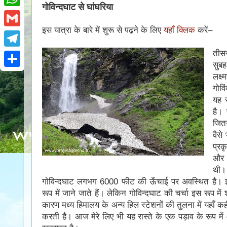
e
i
गोविन्दघाट से घांघरिया
i
W
b
t
n
इस यात्रा के बारे में शुरू से पढ़ने के लिए
यहाँ क्लिक
करें–
h
o
G
t
t
a
o
m
तीस
e
T
e
t
सुब
k
a
r
e
r
S
लक्ष
s
i
l
गोवि
e
h
A
l
यह स
e
s
a
है। 
p
g
जितन
t
r
p
वैसे
r
e
प्रक
a
और 
m
थी। 
गाेविन्दघाट लगभग 6000 फीट की ऊँचाई पर अवस्थित है। इ
रूप में जाने जाते हैं। लेकिन गोविन्दघाट की चर्चा इस रूप में 
कारण मध्य हिमालय के अन्य हिल स्टेशनों की तुलना में यहाँ 
करती है। आज मेरे लिए भी यह रास्ते के एक पड़ाव के रूप 