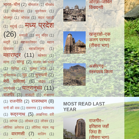
ओरछा–जीवित
भारत–चीन
(2)
भीमताल
(1)
भीमबंध
किंवदन्ती
(1)
भीमबेटका
(1)
भुवनेश्वर
(1)
भोजपुर
(1)
भोपाल
(1)
मंदार पहाड़ी
मध्य प्रदेश
(1)
मदुरई
(1)
(26)
खजुराहो–एक
मनाली
(1)
मनु मंदिर
(1)
अलग परम्परा
मसूरी
(1)
महाकालेश्वर
(1)
महान
(तीसरा भाग)
हिमालय
(1)
महाबलिपुरम
(1)
महाराष्ट्र
(11)
महेश्वर
(1)
माण्डू
(2)
माणा
(1)
मालवा का पठार
असीरगढ़–
(1)
मिरिक
(1)
मुक्खा फॉल
(1)
रहस्यमय किला
मुढ
(2)
मुन्स्यारी
(2)
मुक्तिनाथ
(1)
मेरी कविताएं
(6)
मोढेरा
(1)
यात्रानुभव
(11)
यमुनोत्री
(1)
राजगीर
(3)
राजदरी
(1)
राजनगर
राजस्थान
(8)
राजनीति
(2)
(1)
MOST READ LAST
रानी की वाव
(1)
रामनगर
(1)
रामेश्वरम
YEAR
रूद्रनाथ
(5)
(1)
लखनिया दरी
राजगीर–
(1)
लांग्जा
(1)
लोथल
(1)
लोसर
(1)
इतिहास जहाँ
लौरिया अरेराज
(1)
लौरिया नंदन गढ़
ज़िंदा हैǃ
वाराणसी
(7)
(1)
वालिंग
(1)
(तीसरा भाग)