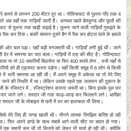
 मेरे कमरे से लगभग 200 मीटर दूर था। गाेविन्दघाट से पुलना गाँव तक 4
अब वहाँ तक गाड़ियाँ जाती हैं। अन्यथा पहले हेमकुण्ड और फूलों की
ाट से पुलना तक खड़ी चढ़ाई है। पुलना जाने वाली गाड़ियाँ गुरूद्वारे के
सामान पैक कर दिया। बाकी सामान दूसरे बैग में पैक कर होटल वाले के हवाले
 की ओर चल पड़ा। यहाँ बड़ी मगजमारी थी। गाड़ियाँ लगी हुई थीं। जाने
ी देर में समस्या का पता चला। गाड़ियों में दस की सीट है। गोविन्दघाट
वाला या तो 10 सवारियाँ बिठायेगा या फिर 400 रूपये लेगा，तभी यहाँ से
ियों को ही एड्जस्ट करना पड़ेगा। यहाँ किसी समूह में 6 लोग थे किसी
ें भारी समस्या आ रही थी। मैं अपने समूह में अकेला था तो मेरे लिए
िल जाने की स्थिति में था। लेकिन उसके पहले एक जलपान की दुकान के
ार जी के रजिस्टर में，रजिस्ट्रेशन कराना जरूरी था। बिना इसके पुल पार
स पार जाने लगे। सरदार जी गला फाड़–फाड़ कर चिल्लाने लगे। आखिर
र सरदार जी के मोबाइल से फ्री में घर का हालचाल भी लिया।
िर्फ मेरे लिए ही जगह खाली थी। भीगने लायक रिमझिम बारिश हो रही
िया। फिर अपने डण्डे के साथ सबसे आगे वाली सीट पर सवार हो गया।
में एक सवारी कम थी तो किराये को लेकर भी चर्चा हो रही थी। क्योंकि