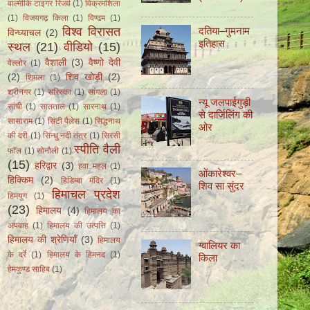
वाल्मीकि टाइगर रिजर्व
(1)
विक्रमशिला
(1)
विजयगढ़ किला
(1)
विण्ढम
(1)
विश्व विरासत
दतिया–गुमनाम
विन्ध्याचल
(2)
इतिहास
स्थल
(21)
वीडियो
(15)
वैशाली
(3)
वैष्णो देवी
वेल्लोर
(1)
(2)
शिव खोड़ी
(2)
शिमला
(1)
श्रीनगर
(1)
सरिस्का
(1)
सांगला
(1)
न्यू जलपाईगुड़ी
सांची
(1)
सातताल
(1)
सारनाथ
(1)
से दार्जिलिंग की
सासाराम
(1)
सिटी पैलेस
(1)
सिद्धनाथ
ओर
की दरी
(1)
सिन्धु नदी तंत्र
(1)
सिरसी
स्पीति वैली
फॉल
(1)
सोनौली
(1)
(15)
हरिद्वार
(3)
हवा महल
(1)
ओंकारेश्वर–
हिक्किम
(2)
हिडिम्बा मंदिर
(1)
शिव सा सुंदर
हिमाचल प्रदेश
हिमयुग
(1)
(23)
हिमालय
(4)
हिमालय का
अपवाह
(1)
हिमालय की उत्पत्ति
(1)
हिमालय की श्रेणियाँ
(3)
हिमालय
ग्वालियर का
के दर्रे
(1)
हिमालय के हिमनद
(1)
किला
हेमकुण्ड साहिब
(1)