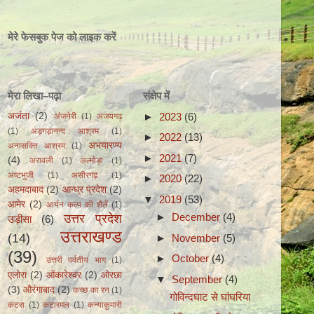
मेरे फेसबुक पेज को लाइक करें
मेरा लिखा–पढ़ा
संक्षेप में
►
2023
(6)
अजंता
(2)
अंजनेरी
(1)
अजयगढ़
(1)
अड़गड़ानन्द आश्रम
(1)
►
2022
(13)
अभयारण्य
अनासक्ति आश्रम
(1)
►
2021
(7)
(4)
अरावली
(1)
अल्मोड़ा
(1)
अष्टभुजी
(1)
असीरगढ़
(1)
►
2020
(22)
अहमदाबाद
(2)
आन्ध्र प्रदेश
(2)
▼
2019
(53)
आमेर
(2)
आर्यन कल्प की शैलें
(1)
उत्तर प्रदेश
►
December
(4)
उड़ीसा
(6)
उत्तराखण्ड
(14)
►
November
(5)
(39)
►
October
(4)
उत्तरी पर्वतीय भाग
(1)
एलोरा
(2)
ओंकारेश्वर
(2)
ओरछा
▼
September
(4)
(3)
औरंगाबाद
(2)
कच्छ का रन
(1)
गोविन्दघाट से घांघरिया
कटरा
(1)
कटारमल
(1)
कन्याकुमारी