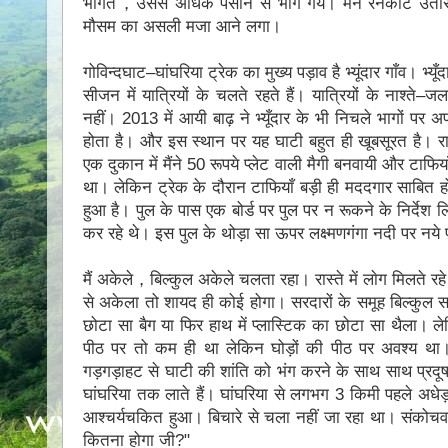
भीगते，उससे अधिक पसीने से भीग गये। मैंने रेनकोट उतार
मौसम का असली मजा आने लगा।
गोविन्दघाट–घांघरिया ट्रेक का मुख्य पड़ाव है भ्यूंदार गाँव। भ्यूँ
सीजन में यात्रियों के चलते रहते हैं। यात्रियों के नाश्त
नहीं। 2013 में आयी बाढ़ ने भ्यूँदार के भी निचले भागों पर अ
होता है। और इस स्थान पर यह घाटी बहुत ही खूबसूरत है। रास
एक दुकान में मैंने 50 रूपये प्लेट वाली मैगी बनवायी और टाफि
था। लेकिन ट्रेक के दौरान टाफियाँ बड़ी ही मददगार साबित होती
हुआ है। पुल के पास एक बोर्ड पर पुल पर न रूकने के निर्देश ल
कर रहे थे। इस पुल के थोड़ा सा ऊपर लक्ष्‍मणगंगा नदी पर नये प
मैं अकेले，बिल्कुल अकेले चलता रहा। रास्ते में लाेग मिलते
से अकेला तो शायद ही कोई होगा। सरदारों के समूह बिल्कुल
छोटा सा बैग या फिर हाथ में प्लास्टिक का छोटा सा थैला।
पीठ पर तो कम ही था लेकिन घोड़ों की पीठ पर अवश्य था
गड़गड़ाहट से घाटी की शांति को भंग करने के साथ साथ प्रदूषण
घांघरिया तक लाते हैं। घांघरिया से लगभग 3 किमी पहले अधेड़
आश्चर्यचकित हुआ। बिचारे से चला नहीं जा रहा था। संकोचवश
कितना होगा जी?ʺ