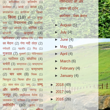
गोविन्दघाट की ओर
(1)
कपिलेश्वर
(1)
कलिम्पोंग
(1)
काजा
(2)
कल्पेश्वर
(1)
कांची
(1)
सावन की ट्रेन
काराकोरम
(1)
कालिंजर
(1)
किब्बर
कल्पेश्वर– पंचम केदार
किला
(18)
(1)
की
(1)
कुंजुम
केदारनाथ
(5)
पास
(1)
केसरिया
►
August
(5)
कोमिक
(2)
स्तूप
(1)
कोणार्क
(1)
►
July
(4)
खजुराहो
(4)
कौसानी
(1)
खज्जियार
(4)
गंगा
खलिया टॉप
(1)
►
June
(4)
का मैदान
(2)
गंगा नदी तंत्र
(2)
►
May
(5)
गंगोत्री
(1)
गहलौर
(1)
गिउ
(1)
गुजरात
(7)
►
April
(4)
गुलमर्ग
(1)
गोविन्दघाट
ग्वालियर
(2)
घांघरिया
(4)
(1)
►
March
(6)
चन्देरी
(3)
चन्द्रताल
(1)
चन्द्रप्रभा
►
February
(4)
चन्द्रभागा
वन्यजीव अभयारण्य
(1)
चार धाम
(8)
(2)
चिचम
(1)
►
January
(4)
चितकुल
(1)
चिल्का झील
(1)
चुनार
जम्मू
►
2018
(49)
(1)
जंतर मंतर
(1)
जम्मू
(1)
और कश्मीर
(5)
जयगढ़
(1)
►
2017
(44)
जयपुर
(6)
जयविलास पैलेस
(1)
►
2016
(26)
जलमहल
(1)
जागेश्वर
(1)
जास्कर
(1)
ज्योतिर्लिंग
(10)
झरना
(1)