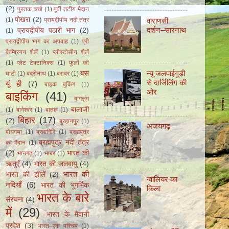
(2)
पुस्तक चर्चा
(1)
पूर्वी तटीय मैदान
पोखरा
(2)
वाराणसी
(1)
प्रायद्वीपीय नदी तंत्र
दर्शन–सारनाथ
प्रायद्वीपीय पठारी भाग
(2)
(1)
प्रायद्वीपीय भाग का अपवाह
(1)
प्री
कैम्ब्रियन शैलें
(1)
प्लीस्टोसीन शैलें
(1)
प्लेट टेक्टानिक्स
(1)
फूलों की
बस
न्यू जलपाईगुड़ी
घाटी
(1)
बद्रीनाथ
(1)
बराबर
(1)
से दार्जिलिंग की
यूं ही
(7)
बाइक बुकिंग
(1)
ओर
बाइकिंग
(41)
बागलुंग
बालाजी
(1)
बागेश्वर
(1)
बातल
(1)
बिहार
(17)
(2)
बुरहानपुर
(1)
अजयगढ़
बोधगया
(1)
ब्रह्मगिरि
(1)
ब्रह्मपुत्र
ब्रह्मपुत्र नदी तंत्र
का मैदान
(1)
(2)
भारत की
भानगढ़
(1)
भाबर
(1)
ऋतुएँ
(4)
भारत की जलवायु
(4)
भारत की
भारत की झीलें
(2)
ग्वालियर का
नदियाँ
(6)
भारत की भूगर्भिक
किला
भारत के बारे
संरचना
(4)
में
(29)
भारत के मैदानी
प्रदेश
(3)
भारत–एक परिचय
(1)