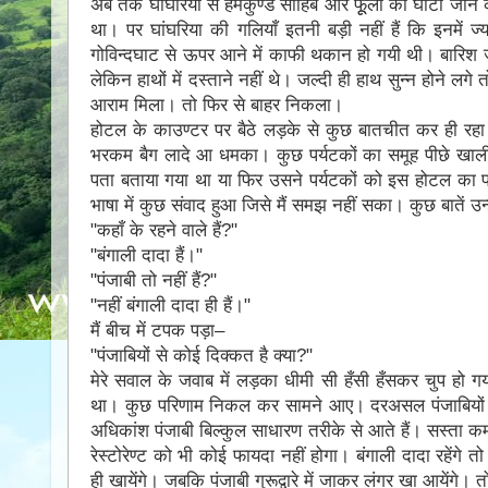
अब तक घांघरिया से हेमकुण्ड साहिब और फूूलाें की घाटी जाने
था। पर घांघरिया की गलियाँ इतनी बड़ी नहीं हैं कि इनमें 
गोविन्दघाट से ऊपर आने में काफी थकान हो गयी थी। बारिश ज
लेकिन हाथों में दस्ताने नहीं थे। जल्दी ही हाथ सुन्न होने लगे
आराम मिला। तो फिर से बाहर निकला।
होटल के काउण्टर पर बैठे लड़के से कुछ बातचीत कर ही रहा 
भरकम बैग लादे आ धमका। कुछ पर्यटकों का समूह पीछे खाली ह
पता बताया गया था या फिर उसने पर्यटकों को इस होटल का पत
भाषा में कुछ संवाद हुआ जिसे मैं समझ नहीं सका। कुछ बातें उन्ह
ʺकहाँ के रहने वाले हैं?ʺ
ʺबंगाली दादा हैं।ʺ
ʺपंजाबी तो नहीं हैं?ʺ
ʺनहीं बंगाली दादा ही हैं।ʺ
मैं बीच में टपक पड़ा–
ʺपंजाबियों से कोई दिक्कत है क्या?ʺ
मेरे सवाल के जवाब में लड़का धीमी सी हँसी हँसकर चुप हो 
था। कुछ परिणाम निकल कर सामने आए। दरअसल पंजाबियों से क
अधिकांश पंजाबी बिल्कुल साधारण तरीके से आते हैं। सस्ता कमरा
रेस्टोरेण्ट को भी कोई फायदा नहीं होगा। बंगाली दादा रहेंगे त
ही खायेंगे। जबकि पंजाबी गुरूद्वारे में जाकर लंगर खा आयेंगे। 