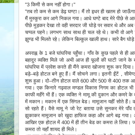
ʺ3 किमी से कम नहीं होगा।ʺ
ʺतब तो कम से कम डेढ़ घण्टा। मैं तो इधर ही खतम हो जाऊँग
मैं मुस्कुरा कर आगे निकल गया। आधे घण्टे बाद मेरे पीछे से
पीछे मुड़कर देखा तो वही सरदार जी घोड़े पर सवार थे और 
चप्पल पहने। लगभग साथ साथ ही चल रहे थे। कभी वो आगे नि
झुण्ड भी मिलते रहे। लेकिन बिल्कुल खाली हाथ। सारे बैग घोड़
अपराह्न के 1 बजे घांघरिया पहुँचा। गाँव के कुछ पहले से ही आर्मी
बहादुर व्यक्ति मिले जो अभी आज ही फूलों की घाटी जाने के बार
घांघरिया में प्रवेश करते ही मैंने कमरा खोजना शुरू कर दिया
बड़े–बड़े होटल बने हुए हैं। मैं सोचने लगा। इतनी ईंटें，सीम
शुरू हुआ। दो–तीन होटल वाले 600 और 500 से 400 तक आये तो
गया। एक किनारे गढ़वाल मण्डल विकास निगम का होटल भी द
काफी महँगे भी हैं। एक व्यक्ति ने मामू की दुकान और कमरे के ब
में मकान। मकान में एक सिंगल बेड। मामूजान यहीं सोते हैं। 
सो रहते हैं। वैसे मामू ने जो रेट बताया उसे सुनकर मेरे
झुकाकर मामूजान को खुदा हाफिज कहा और आगे बढ़ गया। अ
आखिर एक होटल में 400 में ही तीन बेड का कमरा ले लिया। ज
कमरा तो यहाँ शायद ही मिले।