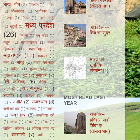
अलग परम्परा
भारत–चीन
(2)
भीमताल
(1)
भीमबंध
(तीसरा भाग)
(1)
भीमबेटका
(1)
भुवनेश्वर
(1)
भोजपुर
(1)
भोपाल
(1)
मंदार पहाड़ी
मध्य प्रदेश
ओंकारेश्वर–
(1)
मदुरई
(1)
शिव सा सुंदर
(26)
मनाली
(1)
मनु मंदिर
(1)
मसूरी
(1)
महाकालेश्वर
(1)
महान
हिमालय
(1)
महाबलिपुरम
(1)
महाराष्ट्र
(11)
महेश्वर
(1)
भारत की
माण्डू
(2)
माणा
(1)
मालवा का पठार
भूगर्भिक
(1)
मिरिक
(1)
मुक्खा फॉल
(1)
संरचना (1)
मुढ
(2)
मुन्स्यारी
(2)
मुक्तिनाथ
(1)
मेरी कविताएं
(6)
मोढेरा
(1)
यात्रानुभव
(11)
यमुनोत्री
(1)
राजगीर
(3)
राजदरी
(1)
राजनगर
MOST READ LAST
राजस्थान
(8)
राजनीति
(2)
(1)
YEAR
रानी की वाव
(1)
रामनगर
(1)
रामेश्वरम
राजगीर–
रूद्रनाथ
(5)
(1)
लखनिया दरी
इतिहास जहाँ
(1)
लांग्जा
(1)
लोथल
(1)
लोसर
(1)
ज़िंदा हैǃ
लौरिया अरेराज
(1)
लौरिया नंदन गढ़
(तीसरा भाग)
वाराणसी
(7)
(1)
वालिंग
(1)