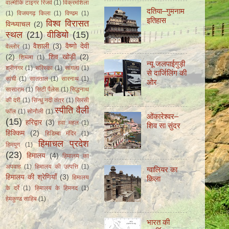
वाल्मीकि टाइगर रिजर्व
(1)
विक्रमशिला
दतिया–गुमनाम
(1)
विजयगढ़ किला
(1)
विण्ढम
(1)
इतिहास
विश्व विरासत
विन्ध्याचल
(2)
स्थल
(21)
वीडियो
(15)
वैशाली
(3)
वैष्णो देवी
वेल्लोर
(1)
(2)
शिव खोड़ी
(2)
शिमला
(1)
न्यू जलपाईगुड़ी
श्रीनगर
(1)
सरिस्का
(1)
सांगला
(1)
से दार्जिलिंग की
सांची
(1)
सातताल
(1)
सारनाथ
(1)
ओर
सासाराम
(1)
सिटी पैलेस
(1)
सिद्धनाथ
की दरी
(1)
सिन्धु नदी तंत्र
(1)
सिरसी
स्पीति वैली
फॉल
(1)
सोनौली
(1)
ओंकारेश्वर–
(15)
हरिद्वार
(3)
हवा महल
(1)
शिव सा सुंदर
हिक्किम
(2)
हिडिम्बा मंदिर
(1)
हिमाचल प्रदेश
हिमयुग
(1)
(23)
हिमालय
(4)
हिमालय का
अपवाह
(1)
हिमालय की उत्पत्ति
(1)
ग्वालियर का
हिमालय की श्रेणियाँ
(3)
हिमालय
किला
के दर्रे
(1)
हिमालय के हिमनद
(1)
हेमकुण्ड साहिब
(1)
भारत की