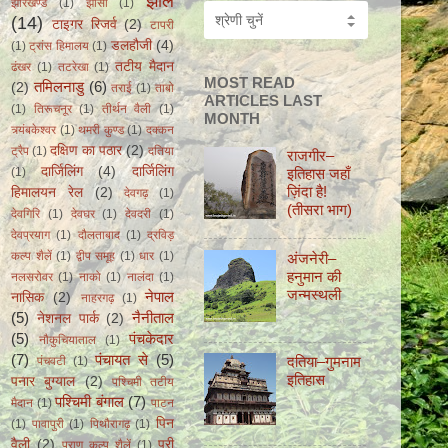
झील
झारखण्ड
(1)
झाँसी
(1)
(14)
टाइगर रिजर्व
(2)
टापरी
डलहौजी
(4)
(1)
ट्रांस हिमालय
(1)
तटीय मैदान
ढंखर
(1)
तटरेखा
(1)
MOST READ
तमिलनाडु
(6)
(2)
तराई
(1)
ताबो
ARTICLES LAST
(1)
तिरूचनूर
(1)
तीर्थन वैली
(1)
MONTH
त्र्यंबकेश्वर
(1)
थमरी कुण्ड
(1)
दक्कन
दक्षिण का पठार
(2)
ट्रैप
(1)
दतिया
राजगीर–
दार्जिलिंग
(4)
दार्जिलिंग
इतिहास जहाँ
(1)
ज़िंदा हैǃ
हिमालयन रेल
(2)
देवगढ़
(1)
(तीसरा भाग)
देवगिरि
(1)
देवघर
(1)
देवदरी
(1)
देवप्रयाग
(1)
दौलताबाद
(1)
द्रविड़
कल्प शैलें
(1)
द्वीप समूह
(1)
धार
(1)
अंजनेरी–
हनुमान की
नलसरोवर
(1)
नाको
(1)
नालंदा
(1)
जन्मस्थली
नेपाल
नासिक
(2)
नाहरगढ़
(1)
(5)
नैनीताल
नेशनल पार्क
(2)
(5)
पंचकेदार
नौकुचियाताल
(1)
(7)
पंचायत से
(5)
दतिया–गुमनाम
पंचवटी
(1)
इतिहास
पनार बुग्याल
(2)
पश्चिमी तटीय
पश्चिमी बंगाल
(7)
मैदान
(1)
पाटन
पिन
(1)
पावापुरी
(1)
पिथौरागढ़
(1)
वैली
(2)
पुरी
पुराण कल्प शैलें
(1)