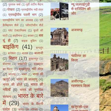
न्यू जलपाईगुड़ी
(2)
पुस्तक चर्चा
(1)
पूर्वी तटीय मैदान
से दार्जिलिंग की
पोखरा
(2)
(1)
प्रायद्वीपीय नदी तंत्र
ओर
प्रायद्वीपीय पठारी भाग
(2)
(1)
प्रायद्वीपीय भाग का अपवाह
(1)
प्री
कैम्ब्रियन शैलें
(1)
प्लीस्टोसीन शैलें
अजयगढ़
(1)
प्लेट टेक्टानिक्स
(1)
फूलों की
बस
घाटी
(1)
बद्रीनाथ
(1)
बराबर
(1)
यूं ही
(7)
बाइक बुकिंग
(1)
बाइकिंग
(41)
बागलुंग
बालाजी
(1)
बागेश्वर
(1)
बातल
(1)
ग्वालियर का
बिहार
(17)
(2)
बुरहानपुर
(1)
किला
बोधगया
(1)
ब्रह्मगिरि
(1)
ब्रह्मपुत्र
ब्रह्मपुत्र नदी तंत्र
का मैदान
(1)
(2)
भारत की
भानगढ़
(1)
भाबर
(1)
ऋतुएँ
(4)
भारत की जलवायु
(4)
असीरगढ़–
भारत की
भारत की झीलें
(2)
रहस्यमय किला
नदियाँ
(6)
भारत की भूगर्भिक
भारत के बारे
संरचना
(4)
में
(29)
भारत के मैदानी
खजुराहो–एक
प्रदेश
(3)
भारत–एक परिचय
(1)