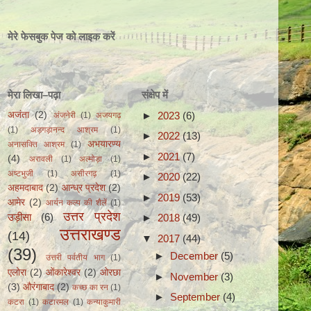
मेरे फेसबुक पेज को लाइक करें
मेरा लिखा–पढ़ा
संक्षेप में
►
2023
(6)
अजंता
(2)
अंजनेरी
(1)
अजयगढ़
(1)
अड़गड़ानन्द आश्रम
(1)
►
2022
(13)
अभयारण्य
अनासक्ति आश्रम
(1)
►
2021
(7)
(4)
अरावली
(1)
अल्मोड़ा
(1)
अष्टभुजी
(1)
असीरगढ़
(1)
►
2020
(22)
अहमदाबाद
(2)
आन्ध्र प्रदेश
(2)
►
2019
(53)
आमेर
(2)
आर्यन कल्प की शैलें
(1)
उत्तर प्रदेश
उड़ीसा
(6)
►
2018
(49)
उत्तराखण्ड
(14)
▼
2017
(44)
(39)
►
December
(5)
उत्तरी पर्वतीय भाग
(1)
एलोरा
(2)
ओंकारेश्वर
(2)
ओरछा
►
November
(3)
(3)
औरंगाबाद
(2)
कच्छ का रन
(1)
►
September
(4)
कटरा
(1)
कटारमल
(1)
कन्याकुमारी