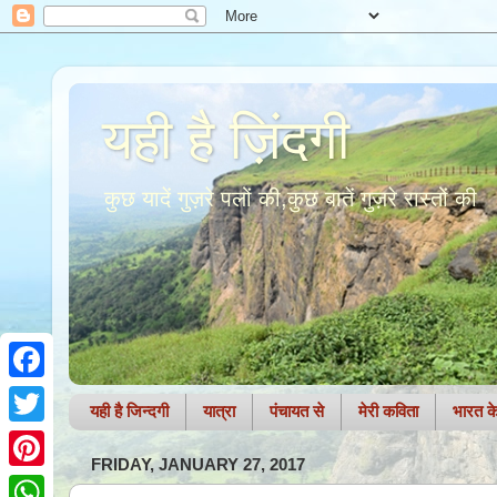
यही है ज़िंदगी
कुछ यादें गुज़रे पलों की,कुछ बातें गुज़रे रास्तों की
F
यही है जिन्दगी
यात्रा
पंचायत से
मेरी कविता
भारत के 
a
T
FRIDAY, JANUARY 27, 2017
c
w
P