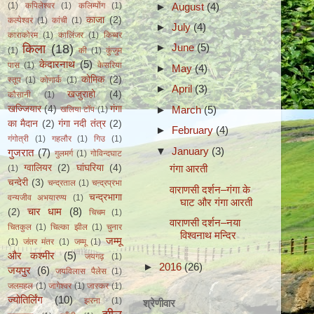
►
August
(4)
(1)
कपिलेश्वर
(1)
कलिम्पोंग
(1)
काजा
(2)
कल्पेश्वर
(1)
कांची
(1)
►
July
(4)
काराकोरम
(1)
कालिंजर
(1)
किब्बर
किला
(18)
►
June
(5)
(1)
की
(1)
कुंजुम
केदारनाथ
(5)
पास
(1)
केसरिया
►
May
(4)
कोमिक
(2)
स्तूप
(1)
कोणार्क
(1)
►
April
(3)
खजुराहो
(4)
कौसानी
(1)
►
March
(5)
खज्जियार
(4)
गंगा
खलिया टॉप
(1)
का मैदान
(2)
गंगा नदी तंत्र
(2)
►
February
(4)
गंगोत्री
(1)
गहलौर
(1)
गिउ
(1)
▼
January
(3)
गुजरात
(7)
गुलमर्ग
(1)
गोविन्दघाट
ग्वालियर
(2)
घांघरिया
(4)
गंगा आरती
(1)
चन्देरी
(3)
चन्द्रताल
(1)
चन्द्रप्रभा
वाराणसी दर्शन–गंगा के
चन्द्रभागा
वन्यजीव अभयारण्य
(1)
घाट और गंगा आरती
चार धाम
(8)
(2)
चिचम
(1)
वाराणसी दर्शन–नया
चितकुल
(1)
चिल्का झील
(1)
चुनार
विश्वनाथ मन्दिर
जम्मू
(1)
जंतर मंतर
(1)
जम्मू
(1)
और कश्मीर
(5)
जयगढ़
(1)
►
2016
(26)
जयपुर
(6)
जयविलास पैलेस
(1)
जलमहल
(1)
जागेश्वर
(1)
जास्कर
(1)
ज्योतिर्लिंग
(10)
झरना
(1)
श्रेणीवार