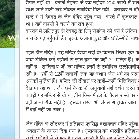
तैयार नहीं था। काफी मेहनत से एक महाेदय 250 रूपये में च
उधर जाने वाली कई लोकल सवारियां मिल गयीं। ड्राइवर ने दाँ
घण्टे में मैं देवगढ़ के जैन मंदिर पहुँच गया। रास्ते में गु
था। वहाँ वापसी में चलने का तय हुआ।
वास्तव में ललितपुर से देवगढ़ के लिए रोडवेज की बसें हैं लेकिन 
पास देवगढ़ पहुँचती हैं। इसके अलावा कुछ और छोटे–मोटे साधन भ
पहले जैन मंदिर। यह मन्दिर बेतवा नदी के किनारे स्थित एक पह
पाया लेकिन कई स्रोतों से ज्ञात हुआ कि यहाँ 31 मन्दिर हैं। 
नहीं है। शांतिनाथ जी का मन्दिर इनमें से सर्वाधिक उल्लेखनीय 
रही है।
7वीं से 12वीं शताब्दी तक यह स्थान जैन धर्म का प्रम
अनेकों मूर्तियां हैं। मन्दिर की दीवारों पर कहीं–कहीं भित्तिचित्र
देख पा रहा था，जैन धर्म के काफी अनुयायी यहाँ दर्शन करने के ल
पहाड़ी पर मन्दिर से दो या तीन किलोमीटर के पैदल रास्ते पर 
वहाँ जाना ठीक नहीं है। इसका रास्ता भी जंगल से होकर जाता ह
मैं वहाँ नहीं जा सका।
जैन मंदिर से लौटकर मैं इतिहास प्रसिद्ध दशावतार मंदिर पहुँच
अवतारों के कारण दिया गया है। गुप्तकाल को भारतीय इतिहास
खुची धरोहरों में से एक है। कह सकते हैं कि यह मन्दिर केवल