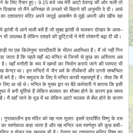
लने के लिए तैयार हुए। 9.15 बजे जब मेरी आटो देवगढ़ की ओर चली तो
त दिखाया तो मैंने अनिच्छा से उनको भी बिठाने की अनुमति दे दी। आधे
प्तकाल का दशावतार मंदिर अपने जादुई आकर्षण से मुझे अपनी ओर खींच रहा
ये झांसी से आने वाली बसें हैं जो सुबह
झांसी से चलकर दोपहर के आस–
ी उपलब्ध हैं लेकिन दशहरे की छुटि्टयों ने मेरी परेशानी बढ़ा दी थी।
ाड़ी पर एक किलेनुमा चारदीवारी के भीतर अवस्थित हैं। मैं तो नहीं गिन
कहा जाता है कि पहले यहाँ 40 मन्दिर थे जिनमें से कुछ का अस्तित्व अब
है। यहाँ मनौती के रूप में खम्भों का निर्माण कराये जाने की परम्परा भी
ुख केन्द्र था।
इन मन्दिरों में जैन धर्म के तीर्थंकरों और उनसे सम्बन्धित
 भी बने हैं। जैन समुदाय के लिए ये मन्दिर काफी महत्वपूर्ण हैं। जैसा कि मैं
िए आ रहे थे। मन्दिर के मुख्य द्वार पर बैठे कर्मचारी ने बताया कि इसी
गुफा में बनी मूर्तियां हैं लेकिन बरसात का मौसम होने के कारण इस समय
ै। मैं वहाँ जाने के मूड में था लेकिन आटो चालक से बँधा होने के कारण
ा। गुप्तकालीन इस मंदिर को यह नाम मूलतः इसमें प्रदर्शित विष्णु के दस
 का स्वर्णकाल कहा जाता है और यह मन्दिर उस स्वर्णयुग की कुछ बची–
 मन्दिर न होकर एक स्मारक भी है। देवगढ़ का दशावतार मन्दिर विश्व का