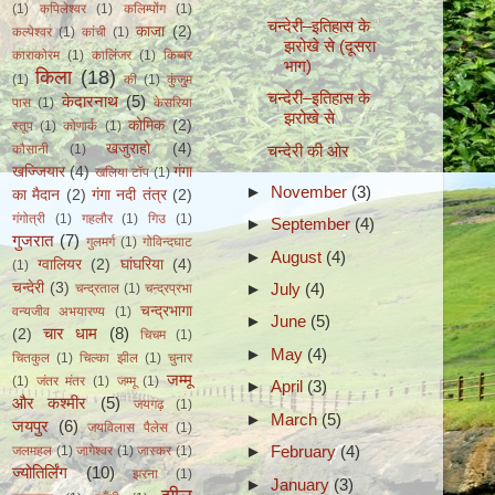
(1)
कपिलेश्वर
(1)
कलिम्पोंग
(1)
चन्देरी–इतिहास के
काजा
(2)
कल्पेश्वर
(1)
कांची
(1)
झरोखे से (दूसरा
काराकोरम
(1)
कालिंजर
(1)
किब्बर
भाग)
किला
(18)
(1)
की
(1)
कुंजुम
चन्देरी–इतिहास के
केदारनाथ
(5)
पास
(1)
केसरिया
झरोखे से
कोमिक
(2)
स्तूप
(1)
कोणार्क
(1)
खजुराहो
(4)
चन्देरी की ओर
कौसानी
(1)
खज्जियार
(4)
गंगा
खलिया टॉप
(1)
►
November
(3)
का मैदान
(2)
गंगा नदी तंत्र
(2)
गंगोत्री
(1)
गहलौर
(1)
गिउ
(1)
►
September
(4)
गुजरात
(7)
गुलमर्ग
(1)
गोविन्दघाट
►
August
(4)
ग्वालियर
(2)
घांघरिया
(4)
(1)
►
July
(4)
चन्देरी
(3)
चन्द्रताल
(1)
चन्द्रप्रभा
चन्द्रभागा
वन्यजीव अभयारण्य
(1)
►
June
(5)
चार धाम
(8)
(2)
चिचम
(1)
►
May
(4)
चितकुल
(1)
चिल्का झील
(1)
चुनार
जम्मू
(1)
जंतर मंतर
(1)
जम्मू
(1)
►
April
(3)
और कश्मीर
(5)
जयगढ़
(1)
►
March
(5)
जयपुर
(6)
जयविलास पैलेस
(1)
►
February
(4)
जलमहल
(1)
जागेश्वर
(1)
जास्कर
(1)
ज्योतिर्लिंग
(10)
झरना
(1)
►
January
(3)