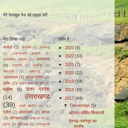
मेरे फेसबुक पेज को लाइक करें
मेरा लिखा–पढ़ा
संक्षेप में
►
2023
(6)
अजंता
(2)
अंजनेरी
(1)
अजयगढ़
(1)
अड़गड़ानन्द आश्रम
(1)
►
2022
(13)
अभयारण्य
अनासक्ति आश्रम
(1)
►
2021
(7)
(4)
अरावली
(1)
अल्मोड़ा
(1)
अष्टभुजी
(1)
असीरगढ़
(1)
►
2020
(22)
अहमदाबाद
(2)
आन्ध्र प्रदेश
(2)
►
2019
(53)
आमेर
(2)
आर्यन कल्प की शैलें
(1)
उत्तर प्रदेश
उड़ीसा
(6)
►
2018
(49)
उत्तराखण्ड
(14)
▼
2017
(44)
(39)
▼
December
(5)
उत्तरी पर्वतीय भाग
(1)
एलोरा
(2)
ओंकारेश्वर
(2)
ओरछा
ओरछा–जीवित किंवदन्ती
(3)
औरंगाबाद
(2)
कच्छ का रन
(1)
देवगढ़–स्वर्णयुग का
कटरा
(1)
कटारमल
(1)
कन्याकुमारी
अवशेष