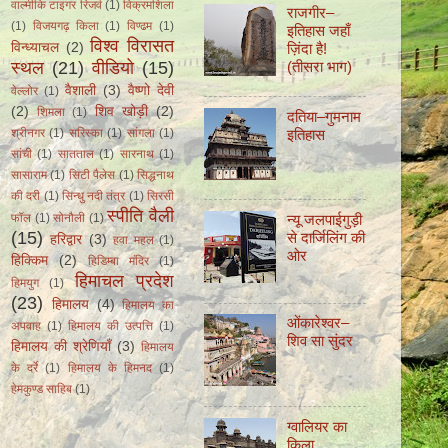
वाल्मीकि टाइगर रिजर्व
(1)
विक्रमशिला
राजगीर–
(1)
विजयगढ़ किला
(1)
विण्ढम
(1)
इतिहास जहाँ
विश्व विरासत
विन्ध्याचल
(2)
ज़िंदा हैǃ
स्थल
(21)
वीडियो
(15)
(तीसरा भाग)
वैशाली
(3)
वैष्णो देवी
वेल्लोर
(1)
(2)
शिव खोड़ी
(2)
शिमला
(1)
दतिया–गुमनाम
इतिहास
श्रीनगर
(1)
सरिस्का
(1)
सांगला
(1)
सांची
(1)
सातताल
(1)
सारनाथ
(1)
सासाराम
(1)
सिटी पैलेस
(1)
सिद्धनाथ
की दरी
(1)
सिन्धु नदी तंत्र
(1)
सिरसी
स्पीति वैली
न्यू जलपाईगुड़ी
फॉल
(1)
सोनौली
(1)
(15)
से दार्जिलिंग की
हरिद्वार
(3)
हवा महल
(1)
ओर
हिक्किम
(2)
हिडिम्बा मंदिर
(1)
हिमाचल प्रदेश
हिमयुग
(1)
(23)
हिमालय
(4)
हिमालय का
ओंकारेश्वर–
अपवाह
(1)
हिमालय की उत्पत्ति
(1)
शिव सा सुंदर
हिमालय की श्रेणियाँ
(3)
हिमालय
के दर्रे
(1)
हिमालय के हिमनद
(1)
हेमकुण्ड साहिब
(1)
ग्वालियर का
किला