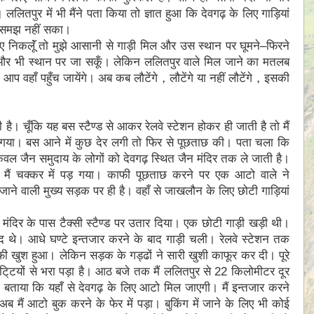
ललितपुर में भी मैंने पता किया तो ज्ञात हुआ कि देवगढ़ के लिए गाड़ियां
ैं समझ नहीं सका।
िए निकलूॅं तो मुझे आसानी से गाड़ी मिल और उस स्थान पर घूमने–फिरने
 और भी स्थान पर जा सकूँ। लेकिन ललितपुर वाले मिल जाने का मतलब
प वहाँ पहुँच जायेंगे। अब कब लौटेंगे，लौटेंगे या नहीं लौटेंगे，इसकी
है। चूँकि यह बस स्टैण्ड से आकर रेलवे स्टेशन होकर ही जाती है तो मैं
 हो गया। बस आने में कुछ देर लगी तो फिर से पूछताछ की। पता चला कि
वल जैन समुदाय के लोगों को देवगढ़ स्थित जैन मंदिर तक ले जाती है।
ं चक्कर में पड़ गया। काफी पूछताछ करने पर एक आटो वाले ने
ने वाली मुख्य सड़क पर ही है। वहाँ से जाखलौन के लिए छोटी गाड़ियां
ंदिर के पास टैक्सी स्टैण्ड पर उतार दिया। एक छोटी गाड़ी खड़ी थी।
द थे। आधे घण्टे इन्तजार करने के बाद गाड़ी चली। रेलवे स्टेशन तक
काफी खुश हुआ। लेकिन सड़क के गड्ढों ने सारी खुशी काफूर कर दी। पूरे
गिटि्टयों से भरा पड़ा है। आठ बजे तक मैं ललितपुर से 22 किलोमीटर दूर
े बताया कि यहाँ से देवगढ़ के लिए आटो मिल जाएगी। मैं इन्तजार करने
ैं आटो बुक करने के फेर में पड़ा। बुकिंग में जाने के लिए भी कोई