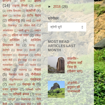
झील
झारखण्ड
(1)
झाँसी
(1)
(14)
टाइगर रिजर्व
(2)
टापरी
►
2016
(26)
डलहौजी
(4)
(1)
ट्रांस हिमालय
(1)
तटीय मैदान
ढंखर
(1)
तटरेखा
(1)
श्रेणीवार
तमिलनाडु
(6)
(2)
तराई
(1)
ताबो
(1)
तिरूचनूर
(1)
तीर्थन वैली
(1)
त्र्यंबकेश्वर
(1)
थमरी कुण्ड
(1)
दक्कन
दक्षिण का पठार
(2)
ट्रैप
(1)
दतिया
दार्जिलिंग
(4)
दार्जिलिंग
(1)
MOST READ
हिमालयन रेल
(2)
देवगढ़
(1)
ARTICLES LAST
MONTH
देवगिरि
(1)
देवघर
(1)
देवदरी
(1)
देवप्रयाग
(1)
दौलताबाद
(1)
द्रविड़
राजगीर–
कल्प शैलें
(1)
द्वीप समूह
(1)
धार
(1)
इतिहास जहाँ
नलसरोवर
(1)
नाको
(1)
नालंदा
(1)
ज़िंदा हैǃ
नेपाल
नासिक
(2)
नाहरगढ़
(1)
(तीसरा भाग)
(5)
नैनीताल
नेशनल पार्क
(2)
(5)
पंचकेदार
नौकुचियाताल
(1)
अंजनेरी–
(7)
पंचायत से
(5)
पंचवटी
(1)
हनुमान की
पनार बुग्याल
(2)
पश्चिमी तटीय
जन्मस्थली
पश्चिमी बंगाल
(7)
मैदान
(1)
पाटन
पिन
(1)
पावापुरी
(1)
पिथौरागढ़
(1)
वैली
(2)
पुरी
पुराण कल्प शैलें
(1)