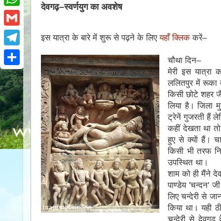
e
i
देवगढ़–स्वर्णयुग का अवशेष
i
W
b
t
n
h
o
G
इस यात्रा के बारे में शुरू से पढ़ने के लिए
यहाँ क्लिक
करें–
t
t
a
o
m
e
T
e
चौथा दिन–
t
k
a
r
e
मेरी इस यात्रा
r
S
s
i
ललितपुर में रूका 
l
e
h
A
किसी छोटे शहर जै
l
e
s
a
लिया है। जिला म
p
g
ट्रेनें गुजरती हैं
t
r
p
कहीं देखता था तो
r
e
हुए से क्याें हैं
a
किसी भी तरफ निक
उपस्थित था।
m
शाम को ही मैंने दे
पाण्डेय 'चन्दन' ज
लिए चन्देरी से जा
किया था। यही ठीक
चन्देरी से देवग