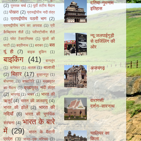
दतिया–गुमनाम
(2)
पुस्तक चर्चा
(1)
पूर्वी तटीय मैदान
इतिहास
पोखरा
(2)
(1)
प्रायद्वीपीय नदी तंत्र
प्रायद्वीपीय पठारी भाग
(2)
(1)
प्रायद्वीपीय भाग का अपवाह
(1)
प्री
कैम्ब्रियन शैलें
(1)
प्लीस्टोसीन शैलें
न्यू जलपाईगुड़ी
(1)
प्लेट टेक्टानिक्स
(1)
फूलों की
से दार्जिलिंग की
बस
घाटी
(1)
बद्रीनाथ
(1)
बराबर
(1)
ओर
यूं ही
(7)
बाइक बुकिंग
(1)
बाइकिंग
(41)
बागलुंग
अजयगढ़
बालाजी
(1)
बागेश्वर
(1)
बातल
(1)
बिहार
(17)
(2)
बुरहानपुर
(1)
बोधगया
(1)
ब्रह्मगिरि
(1)
ब्रह्मपुत्र
ब्रह्मपुत्र नदी तंत्र
का मैदान
(1)
(2)
भारत की
भानगढ़
(1)
भाबर
(1)
वाराणसी
ऋतुएँ
(4)
भारत की जलवायु
(4)
दर्शन–सारनाथ
भारत की
भारत की झीलें
(2)
नदियाँ
(6)
भारत की भूगर्भिक
भारत के बारे
संरचना
(4)
में
(29)
भारत के मैदानी
ग्वालियर का
किला
प्रदेश
(3)
भारत–एक परिचय
(1)