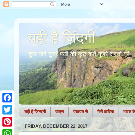
यही है ज़िंदगी
कुछ यादें गुज़रे पलों की,कुछ बातें गुज़रे रास्तों की
F
यही है जिन्दगी
यात्रा
पंचायत से
मेरी कविता
भारत के 
a
T
FRIDAY, DECEMBER 22, 2017
c
w
P