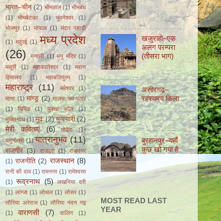
भारत–चीन
(2)
भीमताल
(1)
भीमबंध
(1)
भीमबेटका
(1)
भुवनेश्वर
(1)
भोजपुर
(1)
भोपाल
(1)
मंदार पहाड़ी
मध्य प्रदेश
खजुराहो–एक
(1)
मदुरई
(1)
अलग परम्परा
(26)
(तीसरा भाग)
मनाली
(1)
मनु मंदिर
(1)
मसूरी
(1)
महाकालेश्वर
(1)
महान
हिमालय
(1)
महाबलिपुरम
(1)
महाराष्ट्र
(11)
महेश्वर
(1)
असीरगढ़–
रहस्यमय किला
माण्डू
(2)
माणा
(1)
मालवा का पठार
(1)
मिरिक
(1)
मुक्खा फॉल
(1)
मुढ
(2)
मुन्स्यारी
(2)
मुक्तिनाथ
(1)
मेरी कविताएं
(6)
मोढेरा
(1)
यात्रानुभव
(11)
बुरहानपुर–यहाँ
यमुनोत्री
(1)
कुछ खो गया है
राजगीर
(3)
राजदरी
(1)
राजनगर
राजस्थान
(8)
राजनीति
(2)
(1)
रानी की वाव
(1)
रामनगर
(1)
रामेश्वरम
रूद्रनाथ
(5)
(1)
लखनिया दरी
(1)
लांग्जा
(1)
लोथल
(1)
लोसर
(1)
MOST READ LAST
लौरिया अरेराज
(1)
लौरिया नंदन गढ़
YEAR
वाराणसी
(7)
(1)
वालिंग
(1)