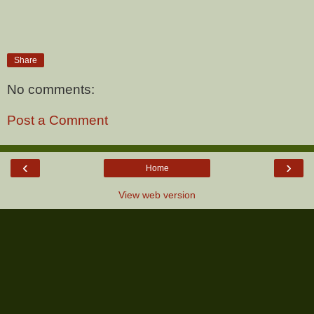
Share
No comments:
Post a Comment
‹
›
Home
View web version