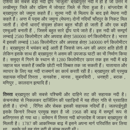
एशिया का सबसे बड़ा नदी द्वीप ‘माजुली‘ ब्रह्मपुत्र नदी में ही है जो उत्तर में
लखीमपुर जिले और दक्षिण में जोरहट जिले से घिरा हुआ है। बांग्लादेश में
ब्रह्मपुत्र को जमुना कहते हैं। सुरमा नदी से मिलाप के बाद इसे मेघना नदी
कहते हैं। अन्त में पद्मा और जमुना (मेघना) दाेनों नदियाँ चाँदपुर के निकट मिल
जाती हैं। दोनों धाराएँ संयुक्त होकर बहुत चौड़ी हो जाती हैं और एक बड़ी
एश्चुअरी बनाती हैं，जिसमें बहुत सारे द्वीप पाये जाते हैं। इस नदी की सम्पूर्ण
लम्बाई 2580 किलोमीटर और अपवाह क्षेत्र 580000 वर्ग किलोमीटर है। भारत
में इसकी लम्बाई 1346 किलोमीटर और अपवाह क्षेत्र 340000 वर्ग किलोमीटर
है। ब्रह्मपुत्र में भयंकर बाढ़ें आती हैं जिससे जन–धन की अपार क्षति होती है
लेकिन इसके साथ ही ब्रह्मपुत्र ने असम की उपजाऊ घाटी का भी निर्माण किया
है। समुद्र में गिरने के स्थान से 1280 किलोमीटर ऊपर तक इस नदी में बड़े
जहाज चल सकते हैं जबकि छोटी नावें तिब्बत तक जा सकती हैं। यातायात और
व्यापार के लिए यह नदी राजमार्ग का कार्य करती रही है। ब्रह्मपुत्र की प्रमुख
सहायक नदियाँ तिस्ता，सनकोश，मानस，सुबनसिरी， धनश्री，बराक，
मणिपुर，कालदान इत्यादि हैं।
तिस्ता
ब्रह्मपुत्र की सबसे पश्चिमी और दाहिने तट की सहायक नदी है।
कंचनजंघा से निकलकर दार्जिलिंग की पहाड़ियों में यह तीव्र गति से प्रवाहित
होती है। रांग्पो，रिंगित और सेबक इसकी सहायक नदियाँ हैं। जलपाईगुड़ी
इसके किनारे स्थित प्रमुख शहर है जो 1968 की बाढ़ में सम्पूर्ण रूप से
क्षतिग्रस्त हो गया था। वर्तमान में तिस्ता नदी बांग्लादेश में जाकर ब्रह्मपुत्र से
मिलती है। 1787 की आकस्मिक बाढ़ में इसने अपना मार्ग परिवर्तित कर लिया
था，इसके पूर्व यह गंगा नदी से संगम करती थी।